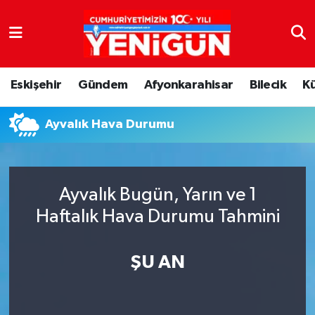
Nöbetçi Eczaneler
Eskişehir
Gündem
Afyonkarahisar
Bilecik
K
Hava Durumu
Ayvalık Hava Durumu
Trafik Durumu
Süper Lig Puan Durumu ve Fikstür
Ayvalık Bugün, Yarın ve 1
Tüm Manşetler
Haftalık Hava Durumu Tahmini
Son Dakika Haberleri
ŞU AN
Haber Arşivi