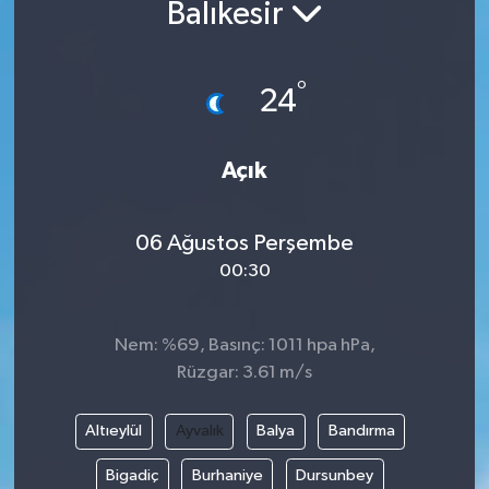
Balıkesir
°
24
Açık
06 Ağustos Perşembe
00:30
Nem: %69, Basınç: 1011 hpa hPa,
Rüzgar: 3.61 m/s
Altıeylül
Ayvalık
Balya
Bandırma
Bigadiç
Burhaniye
Dursunbey