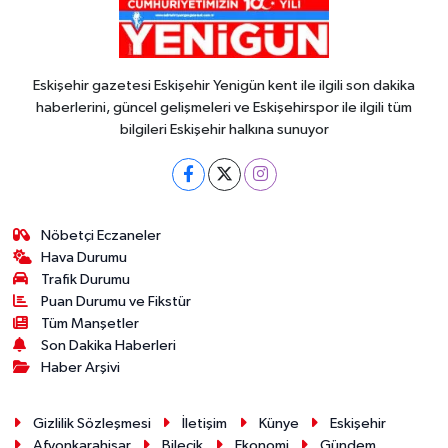
Eskişehir gazetesi Eskişehir Yenigün kent ile ilgili son dakika
haberlerini, güncel gelişmeleri ve Eskişehirspor ile ilgili tüm
bilgileri Eskişehir halkına sunuyor
Nöbetçi Eczaneler
Hava Durumu
Trafik Durumu
Puan Durumu ve Fikstür
Tüm Manşetler
Son Dakika Haberleri
Haber Arşivi
Gizlilik Sözleşmesi
İletişim
Künye
Eskişehir
Afyonkarahisar
Bilecik
Ekonomi
Gündem