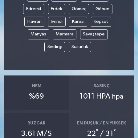
Edremit
Erdek
Gömeç
Gönen
Havran
İvrindi
Karesi
Kepsut
Manyas
Marmara
Savaştepe
Sındırgı
Susurluk
NEM
BASINÇ
%69
1011 HPA
hpa
RÜZGAR
EN DÜŞÜK / EN YÜKSEK
°
°
3.61 M/S
22
/ 31