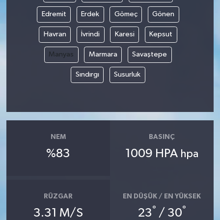
Edremit
Erdek
Gömeç
Gönen
Havran
İvrindi
Karesi
Kepsut
Manyas
Marmara
Savaştepe
Sındırgı
Susurluk
NEM
BASINÇ
%83
1009 HPA
hpa
RÜZGAR
EN DÜŞÜK / EN YÜKSEK
°
°
3.31 M/S
23
/ 30