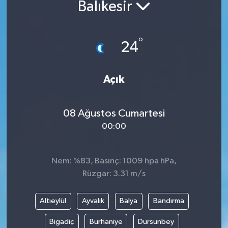
Balıkesir
°
24
Açık
08 Ağustos Cumartesi
00:00
Nem: %83, Basınç: 1009 hpa hPa,
Rüzgar: 3.31 m/s
Altıeylül
Ayvalık
Balya
Bandırma
Bigadiç
Burhaniye
Dursunbey