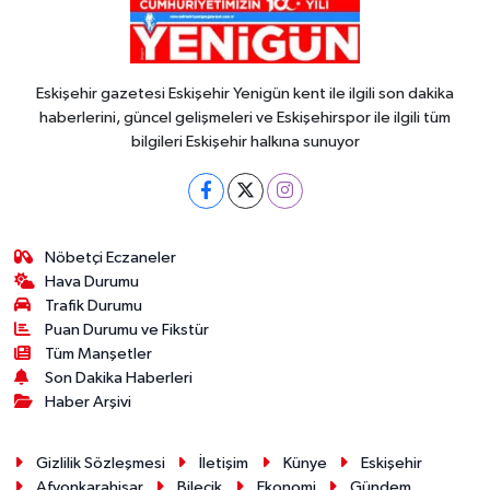
Eskişehir gazetesi Eskişehir Yenigün kent ile ilgili son dakika
haberlerini, güncel gelişmeleri ve Eskişehirspor ile ilgili tüm
bilgileri Eskişehir halkına sunuyor
Nöbetçi Eczaneler
Hava Durumu
Trafik Durumu
Puan Durumu ve Fikstür
Tüm Manşetler
Son Dakika Haberleri
Haber Arşivi
Gizlilik Sözleşmesi
İletişim
Künye
Eskişehir
Afyonkarahisar
Bilecik
Ekonomi
Gündem