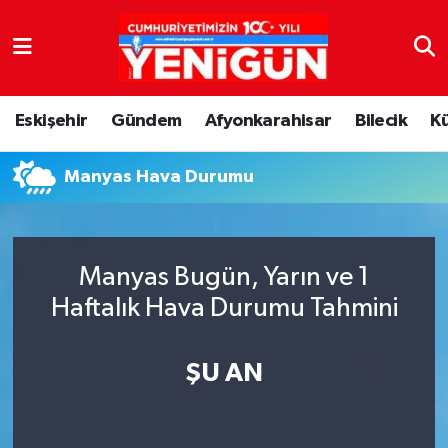
Nöbetçi Eczaneler
Eskişehir
Gündem
Afyonkarahisar
Bilecik
K
Hava Durumu
Manyas Hava Durumu
Trafik Durumu
Süper Lig Puan Durumu ve Fikstür
Manyas Bugün, Yarın ve 1
Tüm Manşetler
Haftalık Hava Durumu Tahmini
Son Dakika Haberleri
ŞU AN
Haber Arşivi