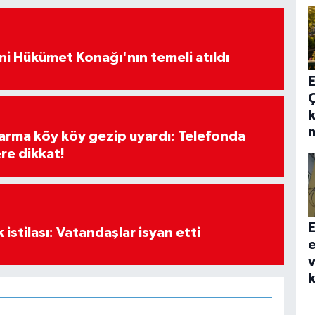
i Hükümet Konağı'nın temeli atıldı
E
k
darma köy köy gezip uyardı: Telefonda
re dikkat!
E
k istilası: Vatandaşlar isyan etti
e
v
k