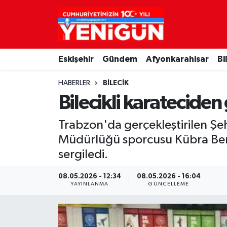
Nöbetçi Eczaneler
Eskişehir
Gündem
Afyonkarahisar
Bi
Hava Durumu
HABERLER
BILECIK
Trafik Durumu
Bilecikli karatecid
Süper Lig Puan Durumu ve Fikstür
Trabzon'da gerçekleştirilen Şeh
Müdürlüğü sporcusu Kübra Beril
Tüm Manşetler
sergiledi.
Son Dakika Haberleri
08.05.2026 - 12:34
08.05.2026 - 16:04
YAYINLANMA
GÜNCELLEME
Haber Arşivi