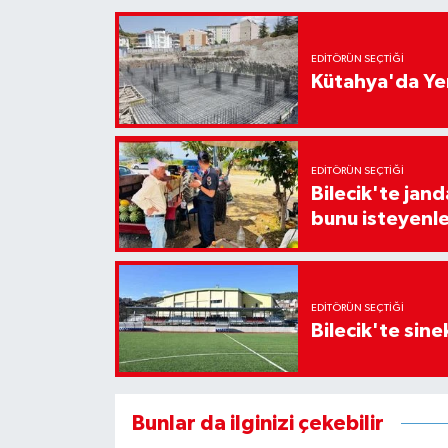
EDITÖRÜN SEÇTIĞI
Kütahya'da Yen
EDITÖRÜN SEÇTIĞI
Bilecik'te jan
bunu isteyenle
EDITÖRÜN SEÇTIĞI
Bilecik'te sine
Bunlar da ilginizi çekebilir