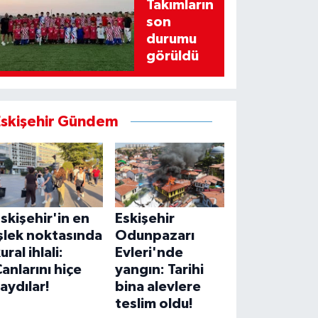
Takımların
son
durumu
görüldü
Eskişehir Gündem
skişehir'in en
Eskişehir
şlek noktasında
Odunpazarı
ural ihlali:
Evleri'nde
anlarını hiçe
yangın: Tarihi
aydılar!
bina alevlere
teslim oldu!