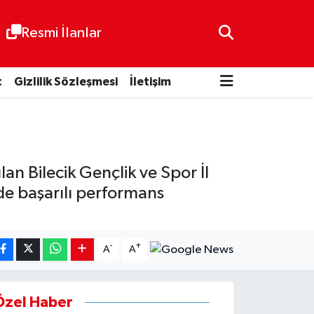
Resmi İlanlar
t
Gizlilik Sözleşmesi
İletişim
an Bilecik Gençlik ve Spor İl
de başarılı performans
-
+
A
A
Özel Haber