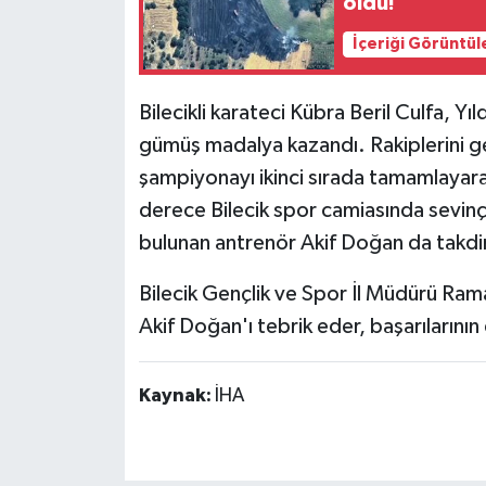
oldu!
İçeriği Görüntül
Bilecikli karateci Kübra Beril Culfa, Yı
gümüş madalya kazandı. Rakiplerini ger
şampiyonayı ikinci sırada tamamlayar
derece Bilecik spor camiasında sevinç
bulunan antrenör Akif Doğan da takdir
Bilecik Gençlik ve Spor İl Müdürü R
Akif Doğan'ı tebrik eder, başarılarının
Kaynak:
İHA