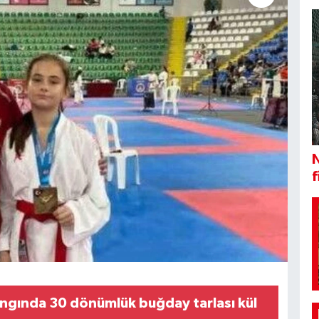
N
f
yangında 30 dönümlük buğday tarlası kül