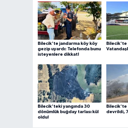
Bilecik'te jandarma köy köy
Bilecik'te 
gezip uyardı: Telefonda bunu
Vatandaşla
isteyenlere dikkat!
Bilecik'teki yangında 30
Bilecik'te
dönümlük buğday tarlası kül
devrildi, 
oldu!