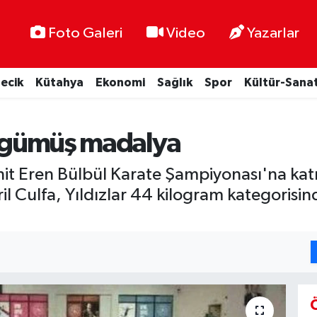
Foto Galeri
Video
Yazarlar
lecik
Kütahya
Ekonomi
Sağlık
Spor
Kültür-Sana
en gümüş madalya
it Eren Bülbül Karate Şampiyonası'na katıl
 Culfa, Yıldızlar 44 kilogram kategorisin