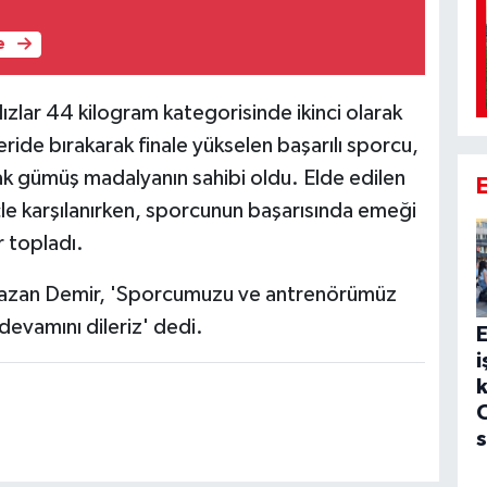
e
ldızlar 44 kilogram kategorisinde ikinci olarak
ide bırakarak finale yükselen başarılı sporcu,
ak gümüş madalyanın sahibi oldu. Elde edilen
le karşılanırken, sporcunun başarısında emeği
 topladı.
amazan Demir, 'Sporcumuzu ve antrenörümüz
 devamını dileriz' dedi.
E
i
k
C
s