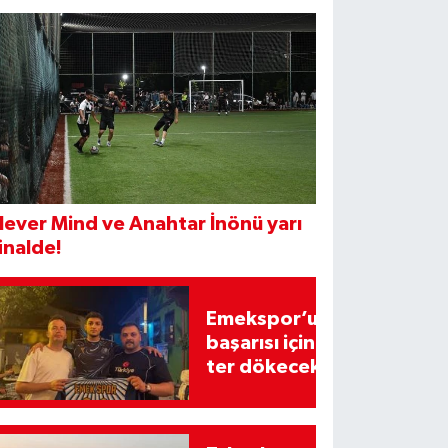
ever Mind ve Anahtar İnönü yarı
inalde!
Emekspor’un
başarısı için
ter dökecek