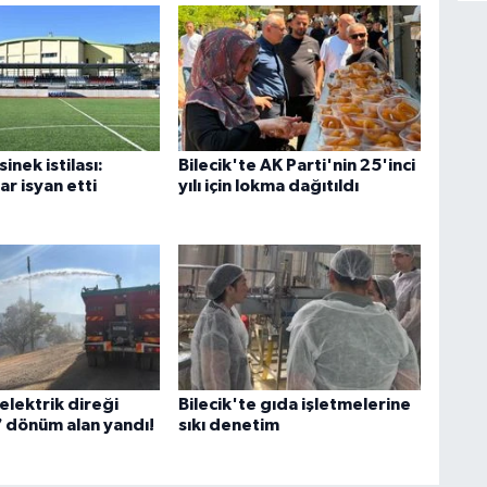
sinek istilası:
Bilecik'te AK Parti'nin 25'inci
r isyan etti
yılı için lokma dağıtıldı
 elektrik direği
Bilecik'te gıda işletmelerine
7 dönüm alan yandı!
sıkı denetim