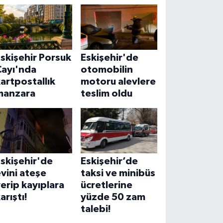
skişehir Porsuk
Eskişehir'de
Çayı'nda
otomobilin
artpostallık
motoru alevlere
manzara
teslim oldu
skişehir'de
Eskişehir’de
vini ateşe
taksi ve minibüs
erip kayıplara
ücretlerine
arıştı!
yüzde 50 zam
talebi!