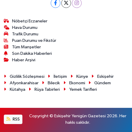
Nöbetçi Eczaneler
Hava Durumu
Trafik Durumu
Puan Durumu ve Fikstür
Tüm Manşetler
Son Dakika Haberleri
Haber Arşivi
Gizlilik Sözleşmesi
İletişim
Künye
Eskişehir
Afyonkarahisar
Bilecik
Ekonomi
Gündem
Kütahya
Rüya Tabirleri
Yemek Tarifleri
Copyright © Eskişehir Yenigün Gazetesi 2026. Her
RSS
hakkı saklıdır.