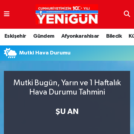
Nöbetçi Eczaneler
Eskişehir
Gündem
Afyonkarahisar
Bilecik
K
Hava Durumu
Mutki Hava Durumu
Trafik Durumu
Süper Lig Puan Durumu ve Fikstür
Mutki Bugün, Yarın ve 1 Haftalık
Tüm Manşetler
Hava Durumu Tahmini
Son Dakika Haberleri
ŞU AN
Haber Arşivi