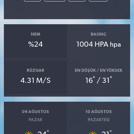
NEM
BASINÇ
%24
1004 HPA
hpa
RÜZGAR
EN DÜŞÜK / EN YÜKSEK
°
°
4.31 M/S
16
/ 31
09 AĞUSTOS
10 AĞUSTOS
PAZAR
PAZARTESI
°
°