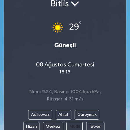
Bitlis
°
29
Güneşli
08 Ağustos Cumartesi
18:15
Nem: %24, Basınç: 1004 hpa hPa,
Rüzgar: 4.31 m/s
Adilcevaz
Ahlat
Güroymak
Hizan
Merkez
Mutki
Tatvan