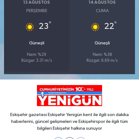
13 AĞUSTOS
14 AĞUSTOS
PERŞEMBE
CUMA
°
°
23
22
Güneşli
Güneşli
Nem: %29
Nem: %38
Rüzgar: 3.31 m/s
Rüzgar: 6.69 m/s
Eskişehir gazetesi Eskişehir Yenigün kent ile ilgili son dakika
haberlerini, güncel gelişmeleri ve Eskişehirspor ile ilgili tüm
bilgileri Eskişehir halkına sunuyor