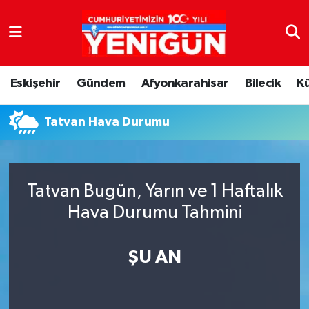
Nöbetçi Eczaneler
Eskişehir
Gündem
Afyonkarahisar
Bilecik
K
Hava Durumu
Tatvan Hava Durumu
Trafik Durumu
Süper Lig Puan Durumu ve Fikstür
Tatvan Bugün, Yarın ve 1 Haftalık
Tüm Manşetler
Hava Durumu Tahmini
Son Dakika Haberleri
ŞU AN
Haber Arşivi