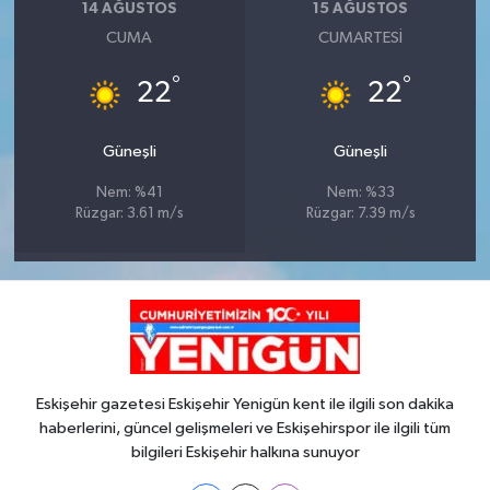
14 AĞUSTOS
15 AĞUSTOS
CUMA
CUMARTESI
°
°
22
22
Güneşli
Güneşli
Nem: %41
Nem: %33
Rüzgar: 3.61 m/s
Rüzgar: 7.39 m/s
Eskişehir gazetesi Eskişehir Yenigün kent ile ilgili son dakika
haberlerini, güncel gelişmeleri ve Eskişehirspor ile ilgili tüm
bilgileri Eskişehir halkına sunuyor