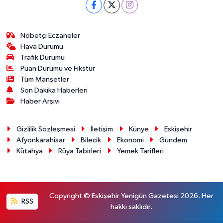
Nöbetçi Eczaneler
Hava Durumu
Trafik Durumu
Puan Durumu ve Fikstür
Tüm Manşetler
Son Dakika Haberleri
Haber Arşivi
Gizlilik Sözleşmesi
İletişim
Künye
Eskişehir
Afyonkarahisar
Bilecik
Ekonomi
Gündem
Kütahya
Rüya Tabirleri
Yemek Tarifleri
Copyright © Eskişehir Yenigün Gazetesi 2026. Her
RSS
hakkı saklıdır.