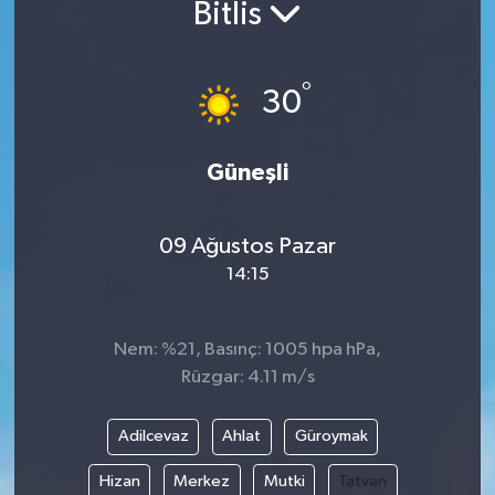
Bitlis
°
30
Güneşli
09 Ağustos Pazar
14:15
Nem: %21, Basınç: 1005 hpa hPa,
Rüzgar: 4.11 m/s
Adilcevaz
Ahlat
Güroymak
Hizan
Merkez
Mutki
Tatvan