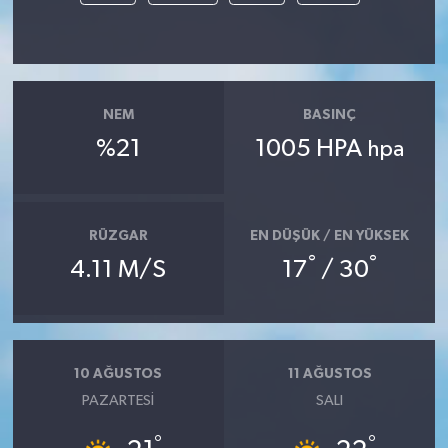
NEM
BASINÇ
%21
1005 HPA
hpa
RÜZGAR
EN DÜŞÜK / EN YÜKSEK
°
°
4.11 M/S
17
/ 30
10 AĞUSTOS
11 AĞUSTOS
PAZARTESI
SALI
°
°