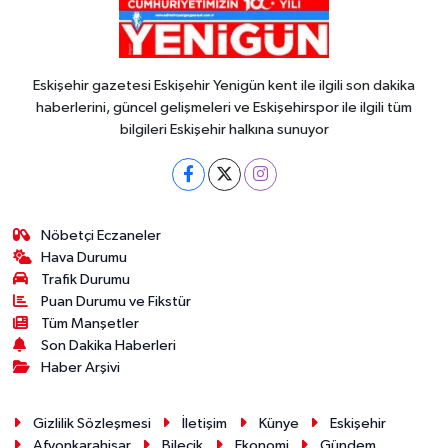
Eskişehir gazetesi Eskişehir Yenigün kent ile ilgili son dakika
haberlerini, güncel gelişmeleri ve Eskişehirspor ile ilgili tüm
bilgileri Eskişehir halkına sunuyor
Nöbetçi Eczaneler
Hava Durumu
Trafik Durumu
Puan Durumu ve Fikstür
Tüm Manşetler
Son Dakika Haberleri
Haber Arşivi
Gizlilik Sözleşmesi
İletişim
Künye
Eskişehir
Afyonkarahisar
Bilecik
Ekonomi
Gündem