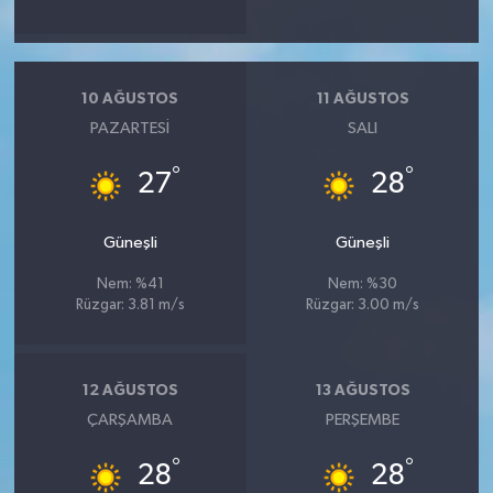
10 AĞUSTOS
11 AĞUSTOS
PAZARTESI
SALI
°
°
27
28
Güneşli
Güneşli
Nem: %41
Nem: %30
Rüzgar: 3.81 m/s
Rüzgar: 3.00 m/s
12 AĞUSTOS
13 AĞUSTOS
ÇARŞAMBA
PERŞEMBE
°
°
28
28