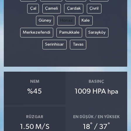
Çal
Çameli
Çardak
Çivril
Güney
Honaz
Kale
Merkezefendi
Pamukkale
Sarayköy
Serinhisar
Tavas
NEM
BASINÇ
%45
1009 HPA
hpa
RÜZGAR
EN DÜŞÜK / EN YÜKSEK
°
°
1.50 M/S
18
/ 37