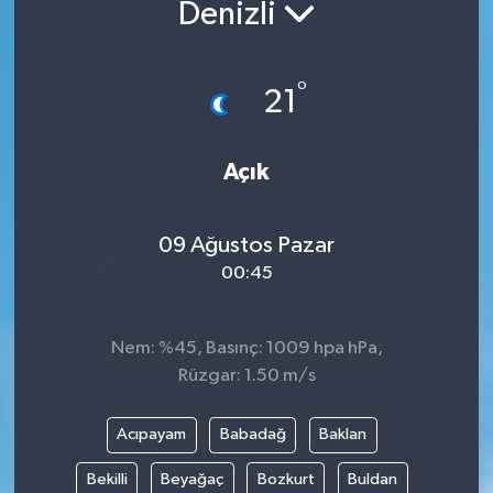
Denizli
°
21
Açık
09 Ağustos Pazar
00:45
Nem: %45, Basınç: 1009 hpa hPa,
Rüzgar: 1.50 m/s
Acıpayam
Babadağ
Baklan
Bekilli
Beyağaç
Bozkurt
Buldan