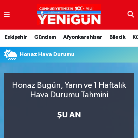
Nöbetçi Eczaneler
Eskişehir
Gündem
Afyonkarahisar
Bilecik
K
Hava Durumu
Honaz Hava Durumu
Trafik Durumu
Süper Lig Puan Durumu ve Fikstür
Honaz Bugün, Yarın ve 1 Haftalık
Tüm Manşetler
Hava Durumu Tahmini
Son Dakika Haberleri
ŞU AN
Haber Arşivi