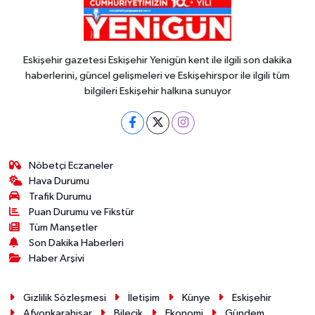
Eskişehir gazetesi Eskişehir Yenigün kent ile ilgili son dakika
haberlerini, güncel gelişmeleri ve Eskişehirspor ile ilgili tüm
bilgileri Eskişehir halkına sunuyor
Nöbetçi Eczaneler
Hava Durumu
Trafik Durumu
Puan Durumu ve Fikstür
Tüm Manşetler
Son Dakika Haberleri
Haber Arşivi
Gizlilik Sözleşmesi
İletişim
Künye
Eskişehir
Afyonkarahisar
Bilecik
Ekonomi
Gündem