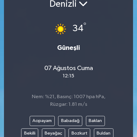
Denizli
°
34
Güneşli
07 Ağustos Cuma
12:15
Nem: %21, Basınç: 1007 hpa hPa,
Rüzgar: 1.81 m/s
Acıpayam
Babadağ
Baklan
Bekilli
Beyağaç
Bozkurt
Buldan