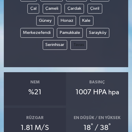
Çal
Çameli
Çardak
Çivril
Güney
Honaz
Kale
Merkezefendi
Pamukkale
Sarayköy
Serinhisar
Tavas
NEM
BASINÇ
%21
1007 HPA
hpa
RÜZGAR
EN DÜŞÜK / EN YÜKSEK
°
°
1.81 M/S
18
/ 38