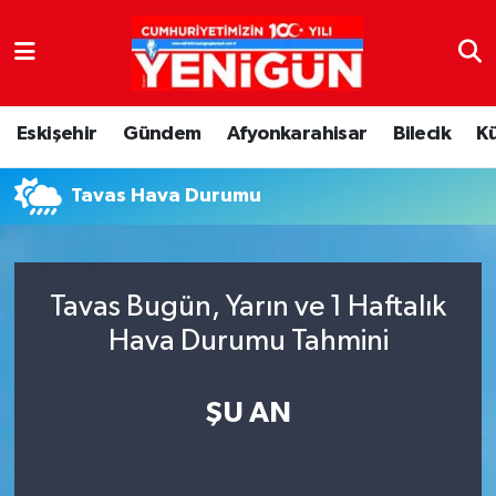
Nöbetçi Eczaneler
Eskişehir
Gündem
Afyonkarahisar
Bilecik
K
Hava Durumu
Tavas Hava Durumu
Trafik Durumu
Süper Lig Puan Durumu ve Fikstür
Tavas Bugün, Yarın ve 1 Haftalık
Tüm Manşetler
Hava Durumu Tahmini
Son Dakika Haberleri
ŞU AN
Haber Arşivi