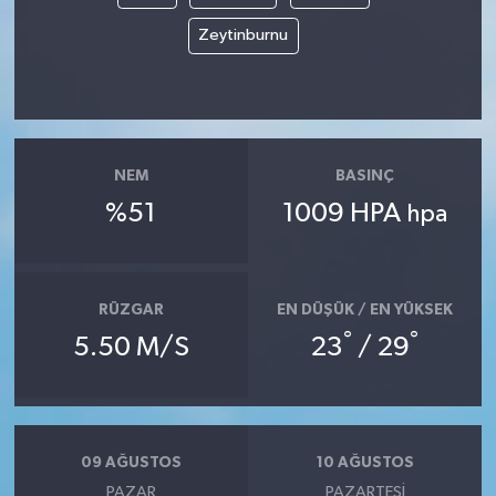
Zeytinburnu
NEM
BASINÇ
%51
1009 HPA
hpa
RÜZGAR
EN DÜŞÜK / EN YÜKSEK
°
°
5.50 M/S
23
/ 29
09 AĞUSTOS
10 AĞUSTOS
PAZAR
PAZARTESI