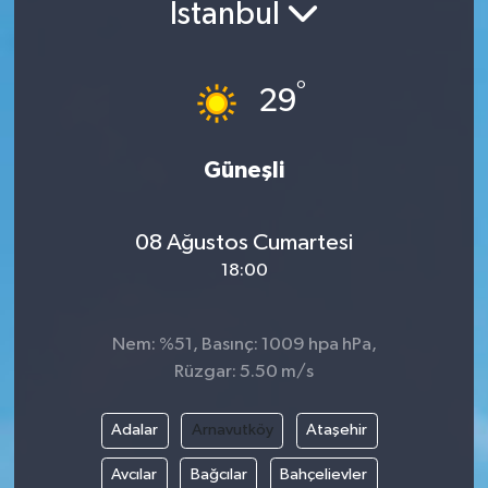
İstanbul
°
29
Güneşli
08 Ağustos Cumartesi
18:00
Nem: %51, Basınç: 1009 hpa hPa,
Rüzgar: 5.50 m/s
Adalar
Arnavutköy
Ataşehir
Avcılar
Bağcılar
Bahçelievler