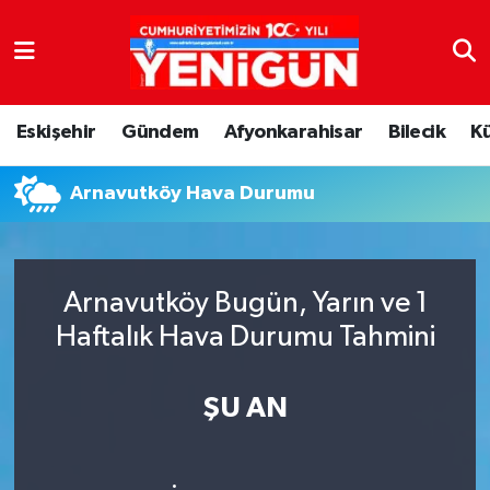
Nöbetçi Eczaneler
Eskişehir
Gündem
Afyonkarahisar
Bilecik
K
Hava Durumu
Arnavutköy Hava Durumu
Trafik Durumu
Süper Lig Puan Durumu ve Fikstür
Arnavutköy Bugün, Yarın ve 1
Tüm Manşetler
Haftalık Hava Durumu Tahmini
Son Dakika Haberleri
ŞU AN
Haber Arşivi