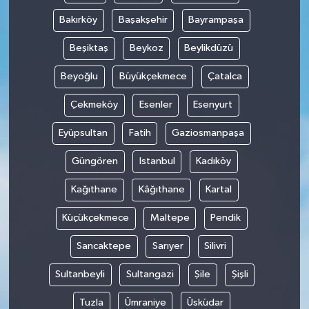
Bakırköy
Başakşehir
Bayrampaşa
Beşiktaş
Beykoz
Beylikdüzü
Beyoğlu
Büyükçekmece
Çatalca
Çekmeköy
Esenler
Esenyurt
Eyüpsultan
Fatih
Gaziosmanpaşa
Güngören
Istanbul
Kadıköy
Kağıthane
Kâğıthane
Kartal
Küçükçekmece
Maltepe
Pendik
Sancaktepe
Sarıyer
Silivri
Sultanbeyli
Sultangazi
Şile
Şişli
Tuzla
Ümraniye
Üsküdar