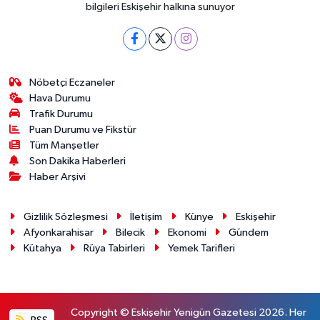
bilgileri Eskişehir halkına sunuyor
Nöbetçi Eczaneler
Hava Durumu
Trafik Durumu
Puan Durumu ve Fikstür
Tüm Manşetler
Son Dakika Haberleri
Haber Arşivi
Gizlilik Sözleşmesi
İletişim
Künye
Eskişehir
Afyonkarahisar
Bilecik
Ekonomi
Gündem
Kütahya
Rüya Tabirleri
Yemek Tarifleri
Copyright © Eskişehir Yenigün Gazetesi 2026. Her