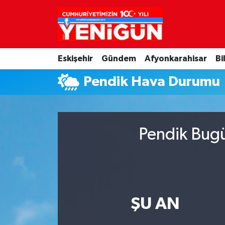
Nöbetçi Eczaneler
Eskişehir
Gündem
Afyonkarahisar
Bi
Hava Durumu
Pendik Hava Durumu
Trafik Durumu
Süper Lig Puan Durumu ve Fikstür
Pendik Bugü
Tüm Manşetler
Son Dakika Haberleri
Haber Arşivi
ŞU AN