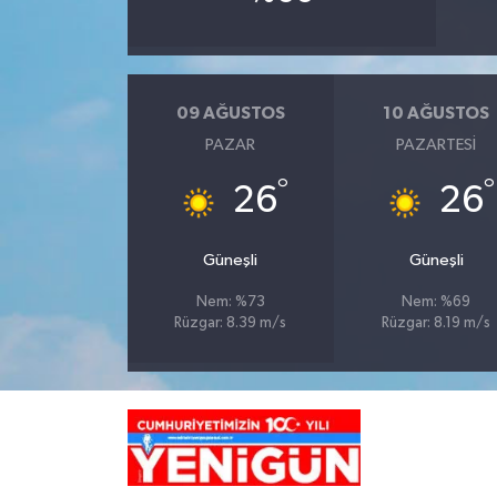
09 AĞUSTOS
10 AĞUSTOS
PAZAR
PAZARTESI
°
°
26
26
Güneşli
Güneşli
Nem: %73
Nem: %69
Rüzgar: 8.39 m/s
Rüzgar: 8.19 m/s