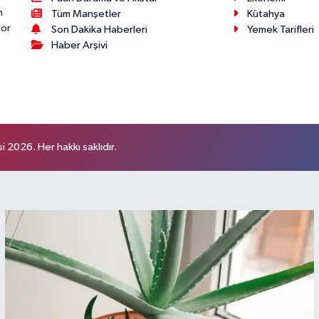
n
Tüm Manşetler
Kütahya
por
Son Dakika Haberleri
Yemek Tarifleri
Haber Arşivi
 2026. Her hakkı saklıdır.