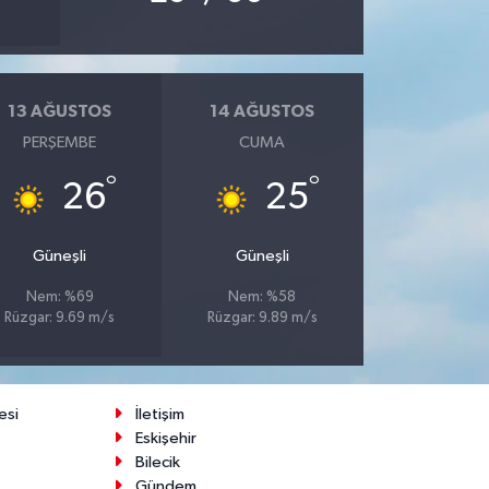
13 AĞUSTOS
14 AĞUSTOS
PERŞEMBE
CUMA
°
°
26
25
Güneşli
Güneşli
Nem: %69
Nem: %58
Rüzgar: 9.69 m/s
Rüzgar: 9.89 m/s
esi
İletişim
Eskişehir
Bilecik
Gündem