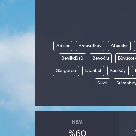
Adalar
Arnavutköy
Ataşehir
Beylikdüzü
Beyoğlu
Büyükçe
Güngören
Istanbul
Kadıköy
Silivri
Sultanbey
NEM
%60