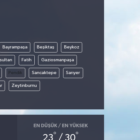
Bayrampaşa
Beşiktaş
Beykoz
sultan
Fatih
Gaziosmanpaşa
Pendik
Sancaktepe
Sarıyer
r
Zeytinburnu
EN DÜŞÜK / EN YÜKSEK
°
°
23
/ 30