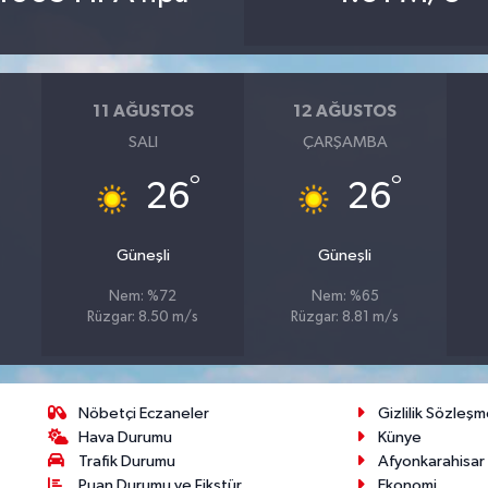
11 AĞUSTOS
12 AĞUSTOS
SALI
ÇARŞAMBA
°
°
26
26
Güneşli
Güneşli
Nem: %72
Nem: %65
Rüzgar: 8.50 m/s
Rüzgar: 8.81 m/s
Nöbetçi Eczaneler
Gizlilik Sözleşm
Hava Durumu
Künye
Trafik Durumu
Afyonkarahisar
Puan Durumu ve Fikstür
Ekonomi