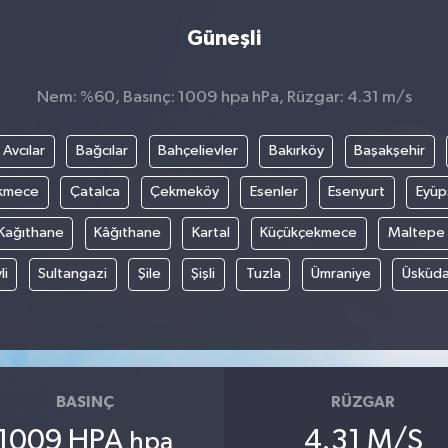
Güneşli
Nem: %60, Basınç: 1009 hpa hPa, Rüzgar: 4.31 m/s
Avcılar
Bağcılar
Bahçelievler
Bakırköy
Başakşehir
kmece
Çatalca
Çekmeköy
Esenler
Esenyurt
Eyüp
Kağıthane
Kâğıthane
Kartal
Küçükçekmece
Maltepe
li
Sultangazi
Şile
Şişli
Tuzla
Ümraniye
Üsküda
BASINÇ
RÜZGAR
1009 HPA
4.31 M/S
hpa