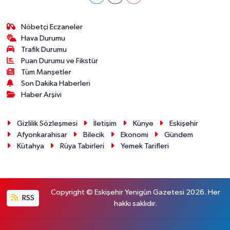
Nöbetçi Eczaneler
Hava Durumu
Trafik Durumu
Puan Durumu ve Fikstür
Tüm Manşetler
Son Dakika Haberleri
Haber Arşivi
Gizlilik Sözleşmesi
İletişim
Künye
Eskişehir
Afyonkarahisar
Bilecik
Ekonomi
Gündem
Kütahya
Rüya Tabirleri
Yemek Tarifleri
Copyright © Eskişehir Yenigün Gazetesi 2026. Her
RSS
hakkı saklıdır.