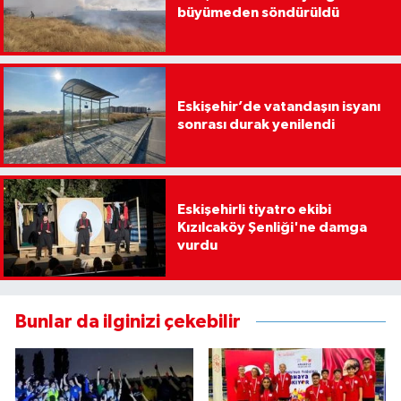
büyümeden söndürüldü
Eskişehir’de vatandaşın isyanı
sonrası durak yenilendi
Eskişehirli tiyatro ekibi
Kızılcaköy Şenliği'ne damga
vurdu
Bunlar da ilginizi çekebilir