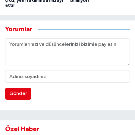
çıktı, yeni takımında imzayı
bilmiyor!
attı!
Yorumlar
Gönder
Özel Haber