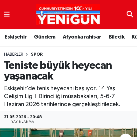
Nöbetçi Eczaneler
Eskişehir
Gündem
Afyonkarahisar
Bilecik
K
Hava Durumu
Trafik Durumu
HABERLER
SPOR
Teniste büyük heyecan
Süper Lig Puan Durumu ve Fikstür
yaşanacak
Tüm Manşetler
Eskişehir’de tenis heyecanı başlıyor. 14 Yaş
Gelişim Ligi İl Birinciliği müsabakaları, 5-6-7
Son Dakika Haberleri
Haziran 2026 tarihlerinde gerçekleştirilecek.
Haber Arşivi
31.05.2026 - 20:48
YAYINLANMA