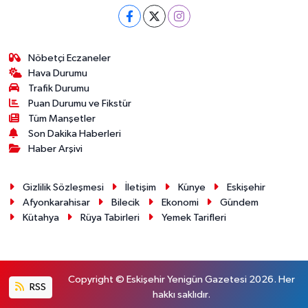
Nöbetçi Eczaneler
Hava Durumu
Trafik Durumu
Puan Durumu ve Fikstür
Tüm Manşetler
Son Dakika Haberleri
Haber Arşivi
Gizlilik Sözleşmesi
İletişim
Künye
Eskişehir
Afyonkarahisar
Bilecik
Ekonomi
Gündem
Kütahya
Rüya Tabirleri
Yemek Tarifleri
Copyright © Eskişehir Yenigün Gazetesi 2026. Her
RSS
hakkı saklıdır.