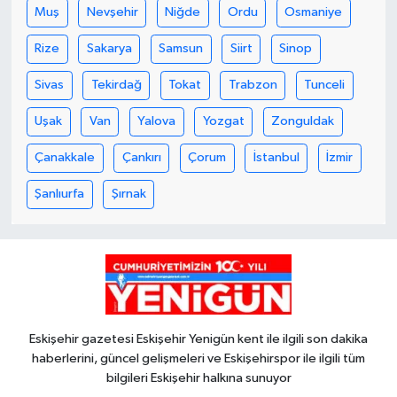
Muş
Nevşehir
Niğde
Ordu
Osmaniye
Rize
Sakarya
Samsun
Siirt
Sinop
Sivas
Tekirdağ
Tokat
Trabzon
Tunceli
Uşak
Van
Yalova
Yozgat
Zonguldak
Çanakkale
Çankırı
Çorum
İstanbul
İzmir
Şanlıurfa
Şırnak
Eskişehir gazetesi Eskişehir Yenigün kent ile ilgili son dakika
haberlerini, güncel gelişmeleri ve Eskişehirspor ile ilgili tüm
bilgileri Eskişehir halkına sunuyor