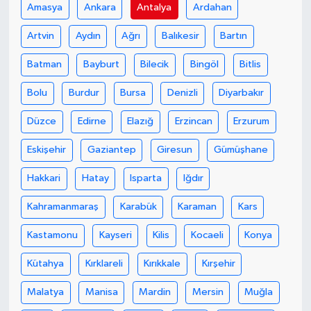
Amasya
Ankara
Antalya
Ardahan
Artvin
Aydın
Ağrı
Balıkesir
Bartın
Batman
Bayburt
Bilecik
Bingöl
Bitlis
Bolu
Burdur
Bursa
Denizli
Diyarbakır
Düzce
Edirne
Elazığ
Erzincan
Erzurum
Eskişehir
Gaziantep
Giresun
Gümüşhane
Hakkari
Hatay
Isparta
Iğdır
Kahramanmaraş
Karabük
Karaman
Kars
Kastamonu
Kayseri
Kilis
Kocaeli
Konya
Kütahya
Kırklareli
Kırıkkale
Kırşehir
Malatya
Manisa
Mardin
Mersin
Muğla