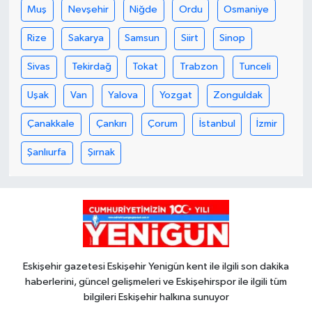
Muş
Nevşehir
Niğde
Ordu
Osmaniye
Rize
Sakarya
Samsun
Siirt
Sinop
Sivas
Tekirdağ
Tokat
Trabzon
Tunceli
Uşak
Van
Yalova
Yozgat
Zonguldak
Çanakkale
Çankırı
Çorum
İstanbul
İzmir
Şanlıurfa
Şırnak
Eskişehir gazetesi Eskişehir Yenigün kent ile ilgili son dakika
haberlerini, güncel gelişmeleri ve Eskişehirspor ile ilgili tüm
bilgileri Eskişehir halkına sunuyor