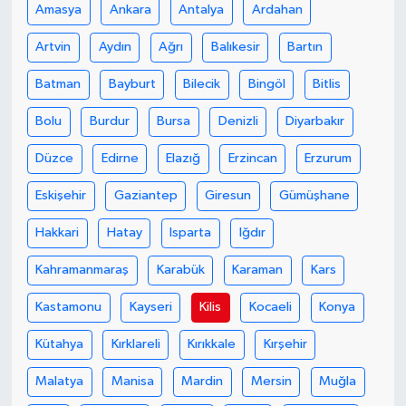
Amasya
Ankara
Antalya
Ardahan
Artvin
Aydın
Ağrı
Balıkesir
Bartın
Batman
Bayburt
Bilecik
Bingöl
Bitlis
Bolu
Burdur
Bursa
Denizli
Diyarbakır
Düzce
Edirne
Elazığ
Erzincan
Erzurum
Eskişehir
Gaziantep
Giresun
Gümüşhane
Hakkari
Hatay
Isparta
Iğdır
Kahramanmaraş
Karabük
Karaman
Kars
Kastamonu
Kayseri
Kilis
Kocaeli
Konya
Kütahya
Kırklareli
Kırıkkale
Kırşehir
Malatya
Manisa
Mardin
Mersin
Muğla