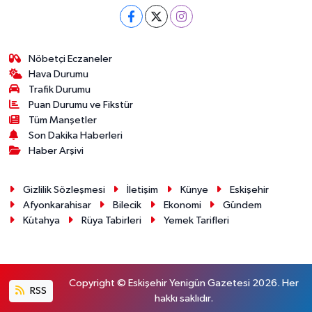
Nöbetçi Eczaneler
Hava Durumu
Trafik Durumu
Puan Durumu ve Fikstür
Tüm Manşetler
Son Dakika Haberleri
Haber Arşivi
Gizlilik Sözleşmesi
İletişim
Künye
Eskişehir
Afyonkarahisar
Bilecik
Ekonomi
Gündem
Kütahya
Rüya Tabirleri
Yemek Tarifleri
Copyright © Eskişehir Yenigün Gazetesi 2026. Her
RSS
hakkı saklıdır.