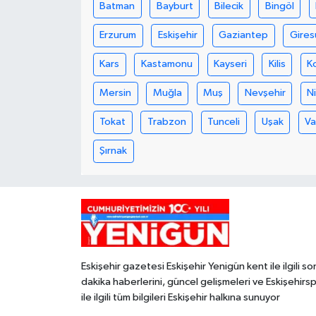
Batman
Bayburt
Bilecik
Bingöl
Erzurum
Eskişehir
Gaziantep
Gires
Kars
Kastamonu
Kayseri
Kilis
K
Mersin
Muğla
Muş
Nevşehir
N
Tokat
Trabzon
Tunceli
Uşak
V
Şırnak
Eskişehir gazetesi Eskişehir Yenigün kent ile ilgili so
dakika haberlerini, güncel gelişmeleri ve Eskişehirs
ile ilgili tüm bilgileri Eskişehir halkına sunuyor