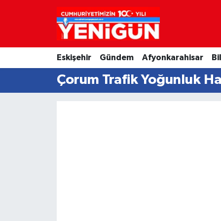
Nöbetçi Eczaneler
Eskişehir
Gündem
Afyonkarahisar
Bi
Hava Durumu
Çorum Trafik Yoğunluk Ha
Trafik Durumu
Süper Lig Puan Durumu ve Fikstür
Tüm Manşetler
Son Dakika Haberleri
Haber Arşivi