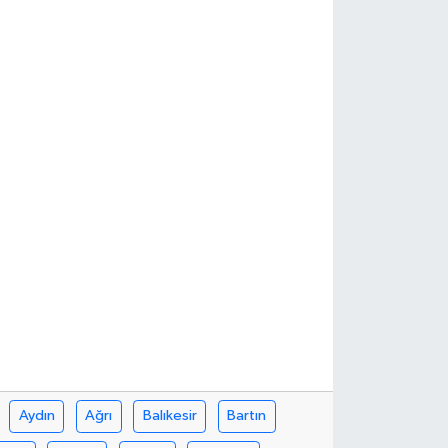
Aydın
Ağrı
Balıkesir
Bartın