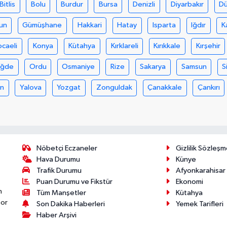
Bitlis
Bolu
Burdur
Bursa
Denizli
Diyarbakır
D
un
Gümüşhane
Hakkari
Hatay
Isparta
Iğdır
K
ocaeli
Konya
Kütahya
Kırklareli
Kırıkkale
Kırşehir
iğde
Ordu
Osmaniye
Rize
Sakarya
Samsun
S
an
Yalova
Yozgat
Zonguldak
Çanakkale
Çankırı
Nöbetçi Eczaneler
Gizlilik Sözleşm
Hava Durumu
Künye
Trafik Durumu
Afyonkarahisar
Puan Durumu ve Fikstür
Ekonomi
n
Tüm Manşetler
Kütahya
por
Son Dakika Haberleri
Yemek Tarifleri
Haber Arşivi