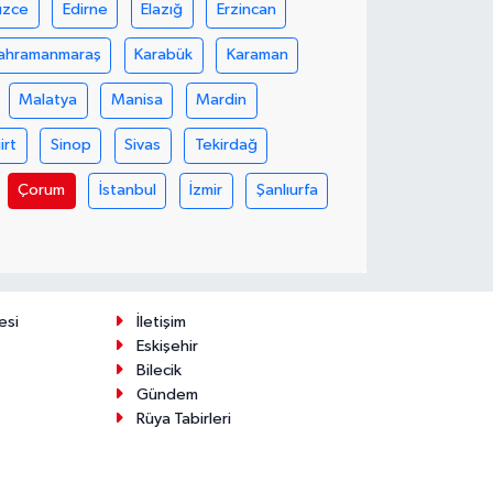
üzce
Edirne
Elazığ
Erzincan
ahramanmaraş
Karabük
Karaman
Malatya
Manisa
Mardin
iirt
Sinop
Sivas
Tekirdağ
Çorum
İstanbul
İzmir
Şanlıurfa
esi
İletişim
Eskişehir
Bilecik
Gündem
Rüya Tabirleri