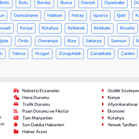
Bitlis
Bolu
Burdur
Bursa
Denizli
Diyarbakır
D
un
Gümüşhane
Hakkari
Hatay
Isparta
Iğdır
K
ocaeli
Konya
Kütahya
Kırklareli
Kırıkkale
Kırşehir
iğde
Ordu
Osmaniye
Rize
Sakarya
Samsun
S
an
Yalova
Yozgat
Zonguldak
Çanakkale
Çankırı
Nöbetçi Eczaneler
Gizlilik Sözleşm
Hava Durumu
Künye
Trafik Durumu
Afyonkarahisar
Puan Durumu ve Fikstür
Ekonomi
n
Tüm Manşetler
Kütahya
por
Son Dakika Haberleri
Yemek Tarifleri
Haber Arşivi