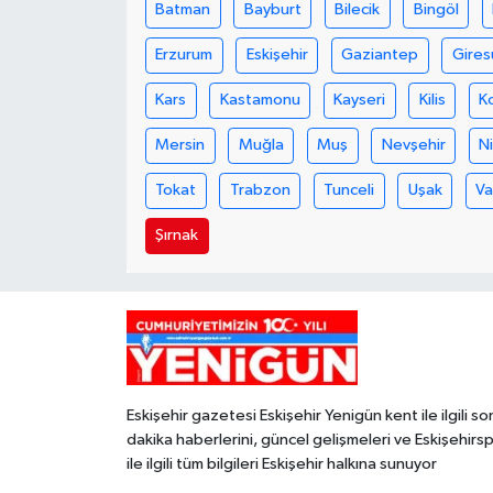
Batman
Bayburt
Bilecik
Bingöl
Erzurum
Eskişehir
Gaziantep
Gires
Kars
Kastamonu
Kayseri
Kilis
K
Mersin
Muğla
Muş
Nevşehir
N
Tokat
Trabzon
Tunceli
Uşak
V
Şırnak
Eskişehir gazetesi Eskişehir Yenigün kent ile ilgili so
dakika haberlerini, güncel gelişmeleri ve Eskişehirs
ile ilgili tüm bilgileri Eskişehir halkına sunuyor