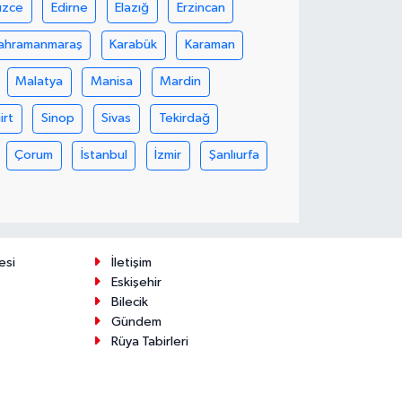
üzce
Edirne
Elazığ
Erzincan
ahramanmaraş
Karabük
Karaman
Malatya
Manisa
Mardin
iirt
Sinop
Sivas
Tekirdağ
Çorum
İstanbul
İzmir
Şanlıurfa
esi
İletişim
Eskişehir
Bilecik
Gündem
Rüya Tabirleri