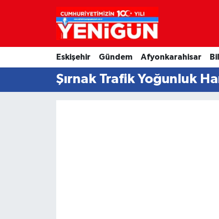
Nöbetçi Eczaneler
Eskişehir
Gündem
Afyonkarahisar
Bi
Hava Durumu
Şırnak Trafik Yoğunluk Ha
Trafik Durumu
Süper Lig Puan Durumu ve Fikstür
Tüm Manşetler
Son Dakika Haberleri
Haber Arşivi