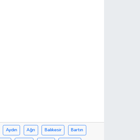
Aydın
Ağrı
Balıkesir
Bartın