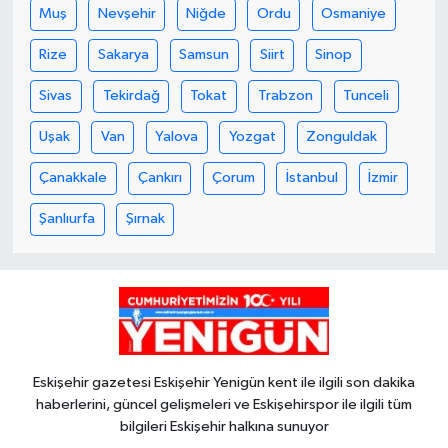
Muş
Nevşehir
Niğde
Ordu
Osmaniye
Rize
Sakarya
Samsun
Siirt
Sinop
Sivas
Tekirdağ
Tokat
Trabzon
Tunceli
Uşak
Van
Yalova
Yozgat
Zonguldak
Çanakkale
Çankırı
Çorum
İstanbul
İzmir
Şanlıurfa
Şırnak
Eskişehir gazetesi Eskişehir Yenigün kent ile ilgili son dakika
haberlerini, güncel gelişmeleri ve Eskişehirspor ile ilgili tüm
bilgileri Eskişehir halkına sunuyor