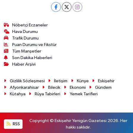
Nöbetçi Eczaneler
Hava Durumu
Trafik Durumu
Puan Durumu ve Fikstür
Tüm Manşetler
Son Dakika Haberleri
Haber Arşivi
Gizlilik Sözleşmesi
İletişim
Künye
Eskişehir
Afyonkarahisar
Bilecik
Ekonomi
Gündem
Kütahya
Rüya Tabirleri
Yemek Tarifleri
Copyright © Eskişehir Yenigün Gazetesi 2026. Her
RSS
hakkı saklıdır.