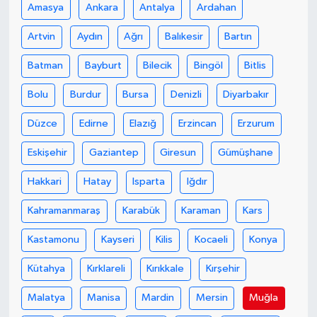
Amasya
Ankara
Antalya
Ardahan
Artvin
Aydın
Ağrı
Balıkesir
Bartın
Batman
Bayburt
Bilecik
Bingöl
Bitlis
Bolu
Burdur
Bursa
Denizli
Diyarbakır
Düzce
Edirne
Elazığ
Erzincan
Erzurum
Eskişehir
Gaziantep
Giresun
Gümüşhane
Hakkari
Hatay
Isparta
Iğdır
Kahramanmaraş
Karabük
Karaman
Kars
Kastamonu
Kayseri
Kilis
Kocaeli
Konya
Kütahya
Kırklareli
Kırıkkale
Kırşehir
Malatya
Manisa
Mardin
Mersin
Muğla