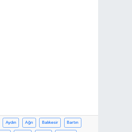
Aydın
Ağrı
Balıkesir
Bartın