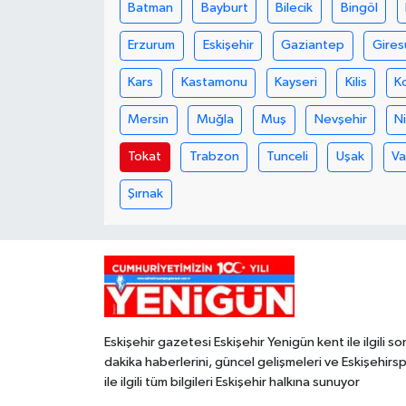
Batman
Bayburt
Bilecik
Bingöl
Erzurum
Eskişehir
Gaziantep
Gires
Kars
Kastamonu
Kayseri
Kilis
K
Mersin
Muğla
Muş
Nevşehir
N
Tokat
Trabzon
Tunceli
Uşak
V
Şırnak
Eskişehir gazetesi Eskişehir Yenigün kent ile ilgili so
dakika haberlerini, güncel gelişmeleri ve Eskişehirs
ile ilgili tüm bilgileri Eskişehir halkına sunuyor