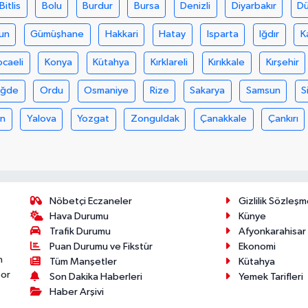
Bitlis
Bolu
Burdur
Bursa
Denizli
Diyarbakır
D
un
Gümüşhane
Hakkari
Hatay
Isparta
Iğdır
K
ocaeli
Konya
Kütahya
Kırklareli
Kırıkkale
Kırşehir
iğde
Ordu
Osmaniye
Rize
Sakarya
Samsun
S
an
Yalova
Yozgat
Zonguldak
Çanakkale
Çankırı
Nöbetçi Eczaneler
Gizlilik Sözleşm
Hava Durumu
Künye
Trafik Durumu
Afyonkarahisar
Puan Durumu ve Fikstür
Ekonomi
n
Tüm Manşetler
Kütahya
por
Son Dakika Haberleri
Yemek Tarifleri
Haber Arşivi