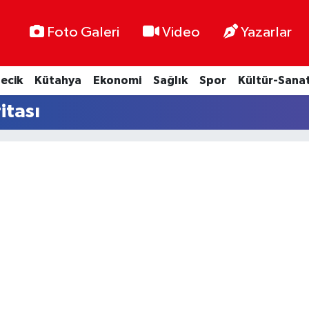
Foto Galeri
Video
Yazarlar
lecik
Kütahya
Ekonomi
Sağlık
Spor
Kültür-Sana
itası