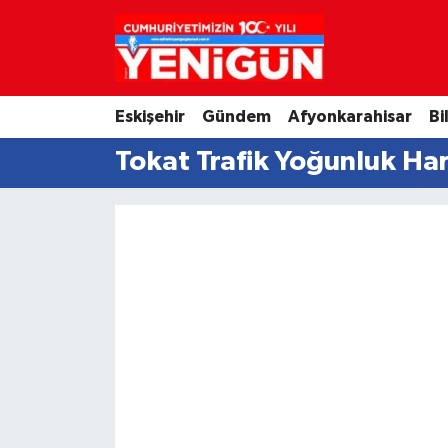
Nöbetçi Eczaneler
Eskişehir
Gündem
Afyonkarahisar
Bi
Hava Durumu
Tokat Trafik Yoğunluk Har
Trafik Durumu
Süper Lig Puan Durumu ve Fikstür
Tüm Manşetler
Son Dakika Haberleri
Haber Arşivi