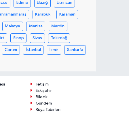
üzce
Edirne
Elazığ
Erzincan
ahramanmaraş
Karabük
Karaman
Malatya
Manisa
Mardin
iirt
Sinop
Sivas
Tekirdağ
Çorum
İstanbul
İzmir
Şanlıurfa
esi
İletişim
Eskişehir
Bilecik
Gündem
Rüya Tabirleri