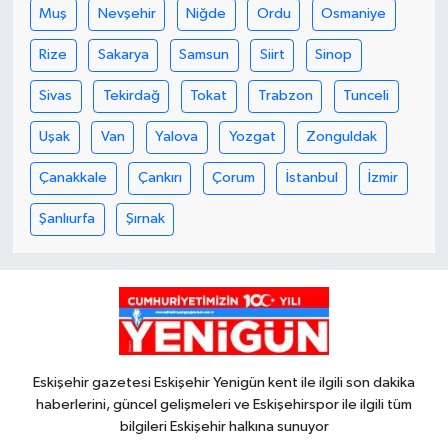
Muş
Nevşehir
Niğde
Ordu
Osmaniye
Rize
Sakarya
Samsun
Siirt
Sinop
Sivas
Tekirdağ
Tokat
Trabzon
Tunceli
Uşak
Van
Yalova
Yozgat
Zonguldak
Çanakkale
Çankırı
Çorum
İstanbul
İzmir
Şanlıurfa
Şırnak
Eskişehir gazetesi Eskişehir Yenigün kent ile ilgili son dakika
haberlerini, güncel gelişmeleri ve Eskişehirspor ile ilgili tüm
bilgileri Eskişehir halkına sunuyor