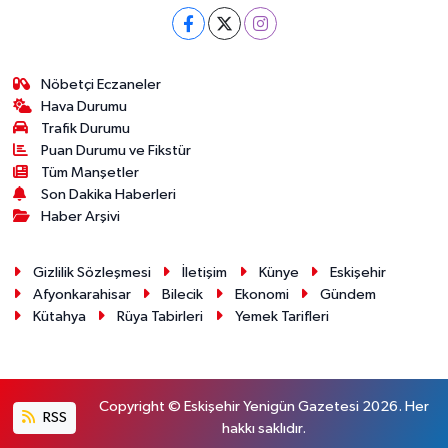
Nöbetçi Eczaneler
Hava Durumu
Trafik Durumu
Puan Durumu ve Fikstür
Tüm Manşetler
Son Dakika Haberleri
Haber Arşivi
Gizlilik Sözleşmesi
İletişim
Künye
Eskişehir
Afyonkarahisar
Bilecik
Ekonomi
Gündem
Kütahya
Rüya Tabirleri
Yemek Tarifleri
Copyright © Eskişehir Yenigün Gazetesi 2026. Her
RSS
hakkı saklıdır.