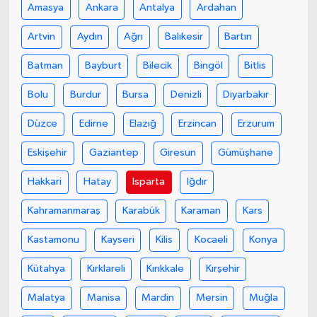
Amasya
Ankara
Antalya
Ardahan
Artvin
Aydın
Ağrı
Balıkesir
Bartın
Batman
Bayburt
Bilecik
Bingöl
Bitlis
Bolu
Burdur
Bursa
Denizli
Diyarbakır
Düzce
Edirne
Elazığ
Erzincan
Erzurum
Eskişehir
Gaziantep
Giresun
Gümüşhane
Hakkari
Hatay
Isparta
Iğdır
Kahramanmaraş
Karabük
Karaman
Kars
Kastamonu
Kayseri
Kilis
Kocaeli
Konya
Kütahya
Kırklareli
Kırıkkale
Kırşehir
Malatya
Manisa
Mardin
Mersin
Muğla