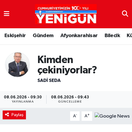
Nöbetçi Eczaneler
Eskişehir
Gündem
Afyonkarahisar
Bilecik
K
Hava Durumu
Trafik Durumu
Kimden
Süper Lig Puan Durumu ve Fikstür
çekiniyorlar?
SADI SEDA
Tüm Manşetler
Son Dakika Haberleri
08.06.2026 - 09:30
08.06.2026 - 09:43
YAYINLANMA
GÜNCELLEME
Haber Arşivi
Paylaş
-
+
A
A