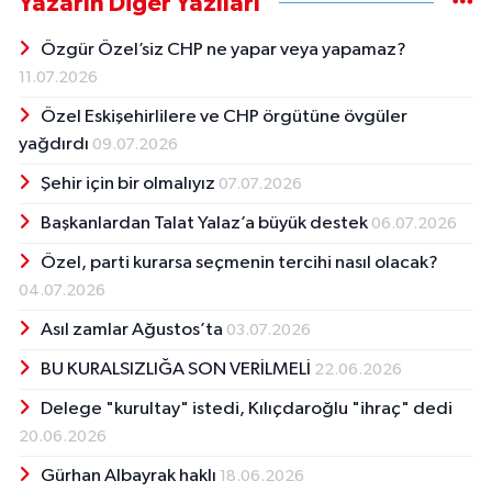
Yazarın Diğer Yazıları
Özgür Özel’siz CHP ne yapar veya yapamaz?
11.07.2026
Özel Eskişehirlilere ve CHP örgütüne övgüler
yağdırdı
09.07.2026
Şehir için bir olmalıyız
07.07.2026
Başkanlardan Talat Yalaz’a büyük destek
06.07.2026
Özel, parti kurarsa seçmenin tercihi nasıl olacak?
04.07.2026
Asıl zamlar Ağustos’ta
03.07.2026
BU KURALSIZLIĞA SON VERİLMELİ
22.06.2026
Delege "kurultay" istedi, Kılıçdaroğlu "ihraç" dedi
20.06.2026
Gürhan Albayrak haklı
18.06.2026