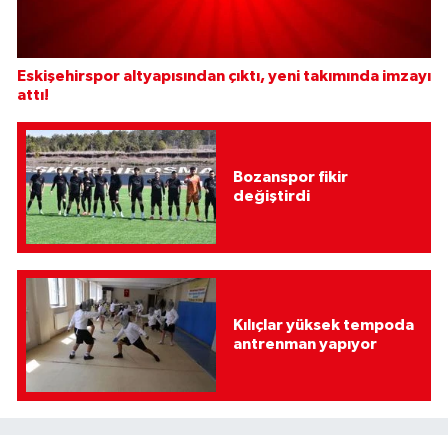
Eskişehirspor altyapısından çıktı, yeni takımında imzayı
attı!
Bozanspor fikir
değiştirdi
Kılıçlar yüksek tempoda
antrenman yapıyor