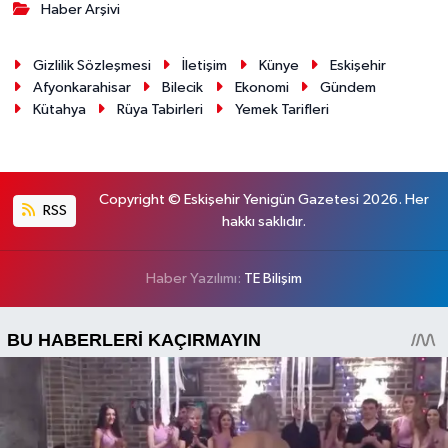
Haber Arşivi
Gizlilik Sözleşmesi
İletişim
Künye
Eskişehir
Afyonkarahisar
Bilecik
Ekonomi
Gündem
Kütahya
Rüya Tabirleri
Yemek Tarifleri
Copyright © Eskişehir Yenigün Gazetesi 2026. Her
RSS
hakkı saklıdır.
Haber Yazılımı:
TE Bilişim