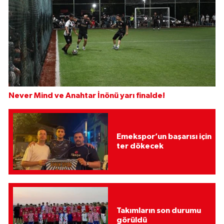
Never Mind ve Anahtar İnönü yarı finalde!
Emekspor’un başarısı için
ter dökecek
Takımların son durumu
görüldü