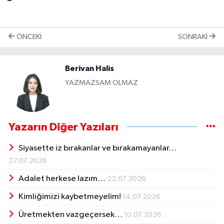
ÖNCEKI
SONRAKI
Berivan Halis
YAZMAZSAM OLMAZ
Yazarın Diğer Yazıları
Siyasette iz bırakanlar ve bırakamayanlar…
27.07.2026
Adalet herkese lazım…
22.07.2026
Kimliğimizi kaybetmeyelim!
14.07.2026
Üretmekten vazgeçersek…
10.07.2026