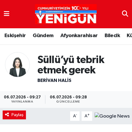
Nöbetçi Eczaneler
Eskişehir
Gündem
Afyonkarahisar
Bilecik
K
Hava Durumu
Trafik Durumu
Süllü’yü tebrik
Süper Lig Puan Durumu ve Fikstür
etmek gerek
BERIVAN HALIS
Tüm Manşetler
Son Dakika Haberleri
06.07.2026 - 09:27
06.07.2026 - 09:28
YAYINLANMA
GÜNCELLEME
Haber Arşivi
Paylaş
-
+
A
A