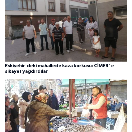
Eskişehir'deki mahallede kaza korkusu: CİMER’ e
şikayet yağdırdılar