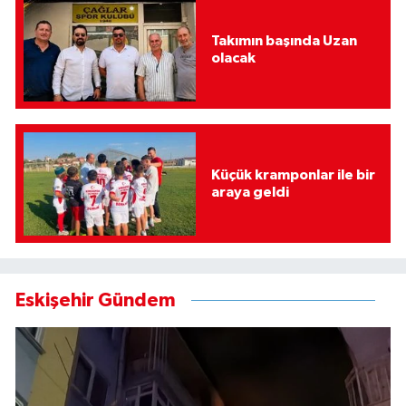
Takımın başında Uzan
olacak
Küçük kramponlar ile bir
araya geldi
Eskişehir Gündem