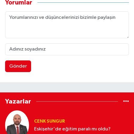
Yorumlar
Gönder
Yazarlar
CENK SUNGUR
Eskişehir'de eğitim paralı mı oldu?