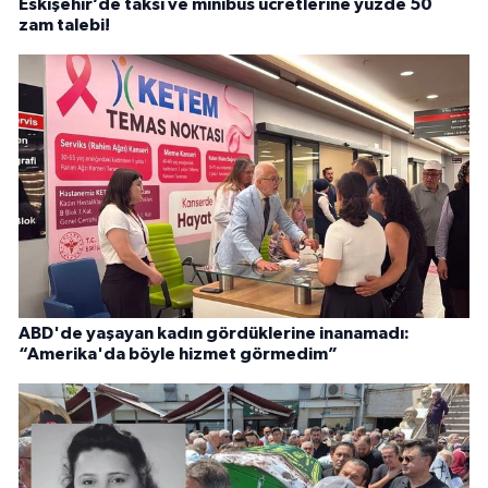
Eskişehir’de taksi ve minibüs ücretlerine yüzde 50
zam talebi!
ABD'de yaşayan kadın gördüklerine inanamadı:
“Amerika'da böyle hizmet görmedim”