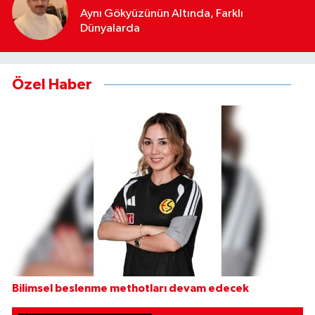
Aynı Gökyüzünün Altında, Farklı
Dünyalarda
Özel Haber
Bilimsel beslenme methotları devam edecek