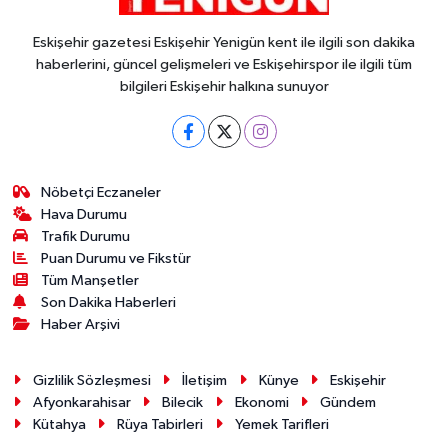
Eskişehir gazetesi Eskişehir Yenigün kent ile ilgili son dakika
haberlerini, güncel gelişmeleri ve Eskişehirspor ile ilgili tüm
bilgileri Eskişehir halkına sunuyor
Nöbetçi Eczaneler
Hava Durumu
Trafik Durumu
Puan Durumu ve Fikstür
Tüm Manşetler
Son Dakika Haberleri
Haber Arşivi
Gizlilik Sözleşmesi
İletişim
Künye
Eskişehir
Afyonkarahisar
Bilecik
Ekonomi
Gündem
Kütahya
Rüya Tabirleri
Yemek Tarifleri