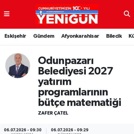
Nöbetçi Eczaneler
Eskişehir
Gündem
Afyonkarahisar
Bilecik
K
Hava Durumu
Trafik Durumu
Odunpazarı
Süper Lig Puan Durumu ve Fikstür
Belediyesi 2027
yatırım
Tüm Manşetler
programlarının
Son Dakika Haberleri
bütçe matematiği
ZAFER ÇATEL
Haber Arşivi
06.07.2026 - 09:30
06.07.2026 - 09:29