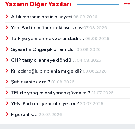
Yazarın Diğer Yazıları
Altılı masanın hazin hikayesi
08.08.2026
Yeni Parti'nin önündeki asıl sınav
07.08.2026
Türkiye yenilenmek zorundadır…
06.08.2026
Siyasetin Oligarşik piramidi...
05.08.2026
CHP taşıyıcı anneye döndü…
04.08.2026
Kılıçdaroğlu bir planla mı geldi?
03.08.2026
Şehir sahipsiz mi?
01.08.2026
TEI'de yangın: Asıl yanan güven mi?
31.07.2026
YENİ Parti mi, yeni zihniyet mi?
30.07.2026
Figüranlık…
29.07.2026