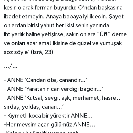
kesin olarak ferman buyurdu: O’ndan başkasına
ibadet etmeyin. Anaya babaya iyilik edin. Şayet
onlardan birisi yahut her ikisi senin yanında
ihtiyarlık haline yetişirse, sakın onlara “Üf!” deme
ve onları azarlama! İkisine de güzel ve yumuşak
söz söyle’ (İsrâ, 23)
…/…
- ANNE ‘Candan öte, canandır…’
- ANNE ‘Yaratanın can verdiği bağdır…’
- ANNE ‘Kutsal, sevgi, aşk, merhamet, hasret,
sırdaş, yoldaş, canan…’
- Kıymetli koca bir yürektir ANNE…
-Her mevsim açan gülümüz ANNE...