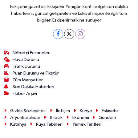
Eskişehir gazetesi Eskişehir Yenigün kent ile ilgili son dakika
haberlerini, güncel gelişmeleri ve Eskişehirspor ile ilgili tüm
bilgileri Eskişehir halkına sunuyor
Nöbetçi Eczaneler
Hava Durumu
Trafik Durumu
Puan Durumu ve Fikstür
Tüm Manşetler
Son Dakika Haberleri
Haber Arşivi
Gizlilik Sözleşmesi
İletişim
Künye
Eskişehir
Afyonkarahisar
Bilecik
Ekonomi
Gündem
Kütahya
Rüya Tabirleri
Yemek Tarifleri