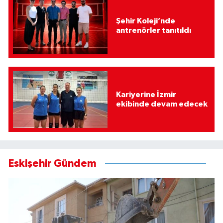
Şehir Koleji’nde
antrenörler tanıtıldı
Kariyerine İzmir
ekibinde devam edecek
Eskişehir Gündem