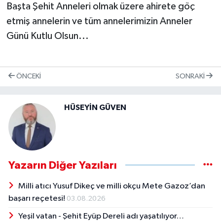
Başta Şehit Anneleri olmak üzere ahirete göç
etmiş annelerin ve tüm annelerimizin Anneler
Günü Kutlu Olsun...
ÖNCEKI
SONRAKI
HÜSEYİN GÜVEN
Yazarın Diğer Yazıları
Milli atıcı Yusuf Dikeç ve milli okçu Mete Gazoz’dan
başarı reçetesi!
03.08.2026
Yeşil vatan - Şehit Eyüp Dereli adı yaşatılıyor…