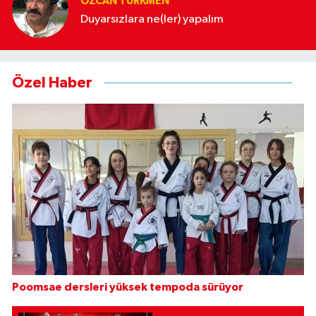
ÖZCAN TÜRKMEN
Duyarsızlara ne(ler) yapalım
Özel Haber
Poomsae dersleri yüksek tempoda sürüyor