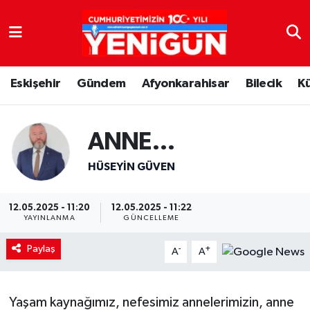
Nöbetçi Eczaneler
Eskişehir
Gündem
Afyonkarahisar
Bilecik
K
Hava Durumu
Trafik Durumu
ANNE…
Süper Lig Puan Durumu ve Fikstür
HÜSEYİN GÜVEN
Tüm Manşetler
12.05.2025 - 11:20
12.05.2025 - 11:22
YAYINLANMA
GÜNCELLEME
Son Dakika Haberleri
Paylaş
-
+
A
A
Haber Arşivi
Yaşam kaynağımız, nefesimiz annelerimizin, anne