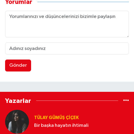
Yorumlar
Gönder
Yazarlar
TÜLAY GÜMÜŞ ÇIÇEK
Bir başka hayatın ihtimali