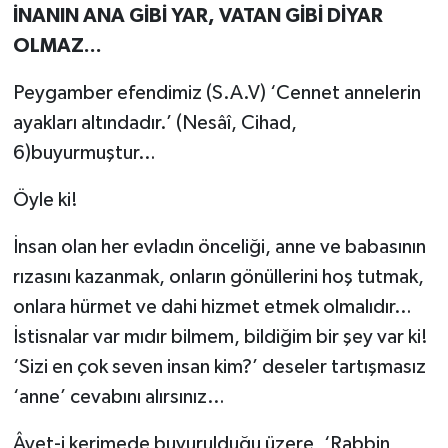
İNANIN ANA GİBİ YAR, VATAN GİBİ DİYAR
OLMAZ...
Peygamber efendimiz (S.A.V) ‘Cennet annelerin
ayakları altındadır.’ (Nesâî, Cihad,
6)buyurmuştur…
Öyle ki!
İnsan olan her evladın önceliği, anne ve babasının
rızasını kazanmak, onların gönüllerini hoş tutmak,
onlara hürmet ve dahi hizmet etmek olmalıdır…
İstisnalar var mıdır bilmem, bildiğim bir şey var ki!
‘Sizi en çok seven insan kim?’ deseler tartışmasız
‘anne’ cevabını alırsınız…
Âyet-i kerimede buyurulduğu üzere, ‘Rabbin