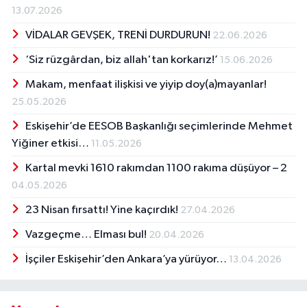
13.07.2026
VİDALAR GEVŞEK, TRENİ DURDURUN!
22.06.2026
‘Siz rüzgârdan, biz allah'tan korkarız!’
15.06.2026
Makam, menfaat ilişkisi ve yiyip doy(a)mayanlar!
25.05.2026
Eskişehir’de EESOB Başkanlığı seçimlerinde Mehmet
Yiğiner etkisi…
11.05.2026
Kartal mevki 1610 rakımdan 1100 rakıma düşüyor – 2
04.05.2026
23 Nisan fırsattı! Yine kaçırdık!
27.04.2026
Vazgeçme… Elması bul!
20.04.2026
İşçiler Eskişehir’den Ankara’ya yürüyor…
13.04.2026