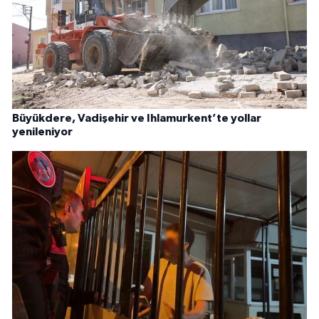
Büyükdere, Vadişehir ve Ihlamurkent’te yollar
yenileniyor