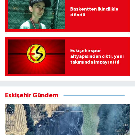
Başkentten ikincilikle
döndü
Eskişehirspor
altyapısından çıktı, yeni
takımında imzayı attı!
Eskişehir Gündem