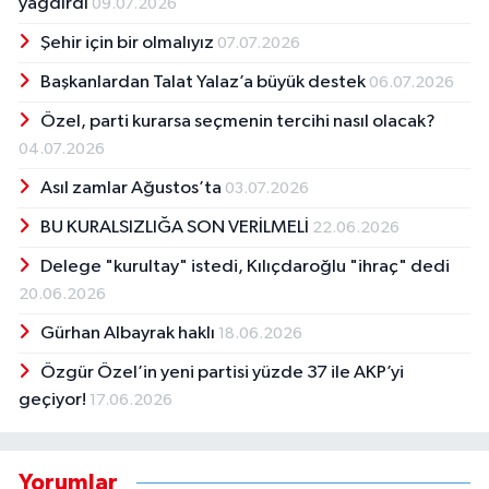
yağdırdı
09.07.2026
Şehir için bir olmalıyız
07.07.2026
Başkanlardan Talat Yalaz’a büyük destek
06.07.2026
Özel, parti kurarsa seçmenin tercihi nasıl olacak?
04.07.2026
Asıl zamlar Ağustos’ta
03.07.2026
BU KURALSIZLIĞA SON VERİLMELİ
22.06.2026
Delege "kurultay" istedi, Kılıçdaroğlu "ihraç" dedi
20.06.2026
Gürhan Albayrak haklı
18.06.2026
Özgür Özel’in yeni partisi yüzde 37 ile AKP’yi
geçiyor!
17.06.2026
Yorumlar