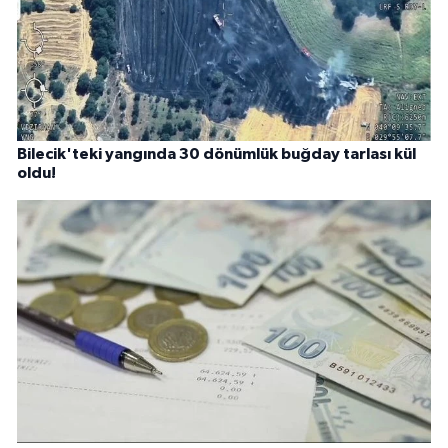
Bilecik'teki yangında 30 dönümlük buğday tarlası kül
oldu!