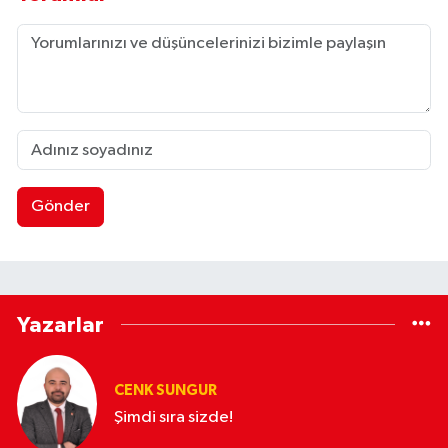
Gönder
Yazarlar
CENK SUNGUR
Şimdi sıra sizde!