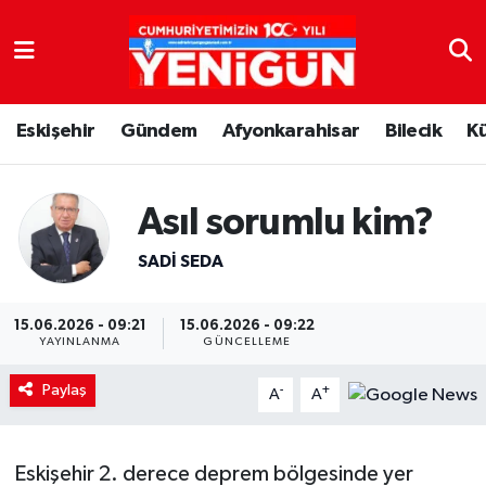
Nöbetçi Eczaneler
Eskişehir
Gündem
Afyonkarahisar
Bilecik
K
Hava Durumu
Trafik Durumu
Asıl sorumlu kim?
Süper Lig Puan Durumu ve Fikstür
SADI SEDA
Tüm Manşetler
15.06.2026 - 09:21
15.06.2026 - 09:22
YAYINLANMA
GÜNCELLEME
Son Dakika Haberleri
Paylaş
-
+
A
A
Haber Arşivi
Eskişehir 2. derece deprem bölgesinde yer