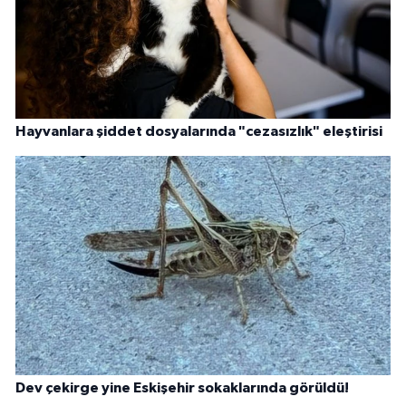
Hayvanlara şiddet dosyalarında "cezasızlık" eleştirisi
Dev çekirge yine Eskişehir sokaklarında görüldü!