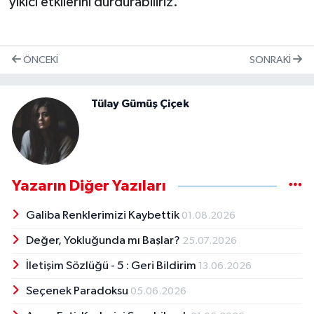
yıkıcı etkilerini durdurabiliriz.
ÖNCEKI
SONRAKI
Tülay Gümüş Çiçek
Yazarın Diğer Yazıları
Galiba Renklerimizi Kaybettik
01.08.2026
Değer, Yokluğunda mı Başlar?
25.07.2026
İletişim Sözlüğü - 5 : Geri Bildirim
13.06.2026
Seçenek Paradoksu
05.06.2026