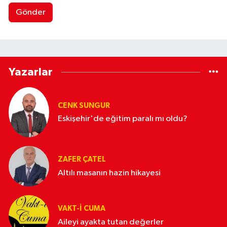
Gönder
Yazarlar
CENK SUNGUR
Eskişehir'de eğitim paralı mı oldu?
ZAFER ÇATEL
Altılı masanın hazin hikayesi
VAKT-I CUMA
Aileyi ayakta tutan değerler