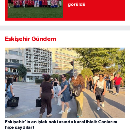
görüldü
Eskişehir Gündem
Eskişehir'in en işlek noktasında kural ihlali: Canlarını
hiçe saydılar!