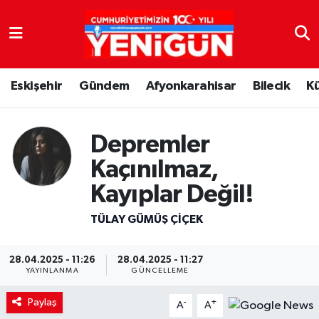
Nöbetçi Eczaneler
Eskişehir
Gündem
Afyonkarahisar
Bilecik
K
Hava Durumu
Trafik Durumu
Depremler
Süper Lig Puan Durumu ve Fikstür
Kaçınılmaz,
Kayıplar Değil!
Tüm Manşetler
TÜLAY GÜMÜŞ ÇIÇEK
Son Dakika Haberleri
28.04.2025 - 11:26
28.04.2025 - 11:27
Haber Arşivi
YAYINLANMA
GÜNCELLEME
Paylaş
-
+
A
A