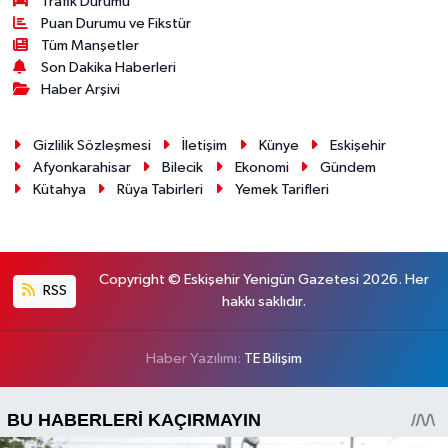
Trafik Durumu
Puan Durumu ve Fikstür
Tüm Manşetler
Son Dakika Haberleri
Haber Arşivi
Gizlilik Sözleşmesi
İletişim
Künye
Eskişehir
Afyonkarahisar
Bilecik
Ekonomi
Gündem
Kütahya
Rüya Tabirleri
Yemek Tarifleri
Copyright © Eskişehir Yenigün Gazetesi 2026. Her
RSS
hakkı saklıdır.
Haber Yazılımı:
TE Bilişim