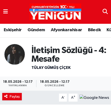
Nöbetçi Eczaneler
Eskişehir
Gündem
Afyonkarahisar
Bilecik
K
Hava Durumu
Trafik Durumu
İletişim Sözlüğü - 4:
Süper Lig Puan Durumu ve Fikstür
Mesafe
TÜLAY GÜMÜŞ ÇIÇEK
Tüm Manşetler
Son Dakika Haberleri
18.05.2026 - 12:17
18.05.2026 - 12:17
YAYINLANMA
GÜNCELLEME
Haber Arşivi
Paylaş
-
+
A
A