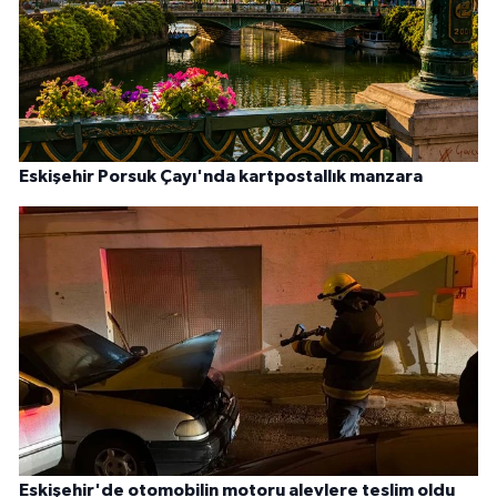
Eskişehir Porsuk Çayı'nda kartpostallık manzara
Eskişehir'de otomobilin motoru alevlere teslim oldu