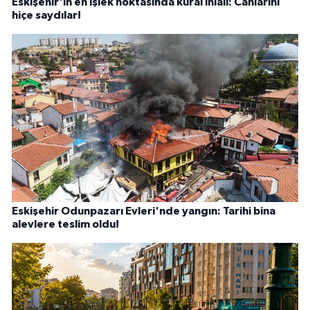
Eskişehir'in en işlek noktasında kural ihlali: Canlarını
hiçe saydılar!
Eskişehir Odunpazarı Evleri'nde yangın: Tarihi bina
alevlere teslim oldu!