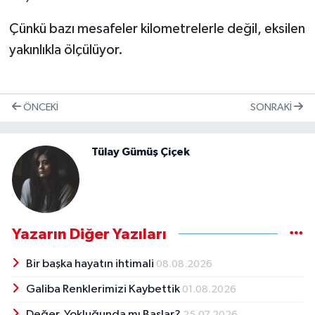
Çünkü bazı mesafeler kilometrelerle değil, eksilen
yakınlıkla ölçülüyor.
ÖNCEKI
SONRAKI
Tülay Gümüş Çiçek
Yazarın Diğer Yazıları
Bir başka hayatın ihtimali
08.08.2026
Galiba Renklerimizi Kaybettik
01.08.2026
Değer, Yokluğunda mı Başlar?
25.07.2026