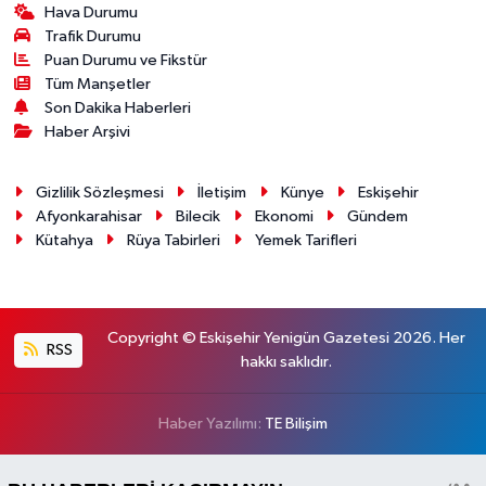
Hava Durumu
Trafik Durumu
Puan Durumu ve Fikstür
Tüm Manşetler
Son Dakika Haberleri
Haber Arşivi
Gizlilik Sözleşmesi
İletişim
Künye
Eskişehir
Afyonkarahisar
Bilecik
Ekonomi
Gündem
Kütahya
Rüya Tabirleri
Yemek Tarifleri
Copyright © Eskişehir Yenigün Gazetesi 2026. Her
RSS
hakkı saklıdır.
Haber Yazılımı:
TE Bilişim