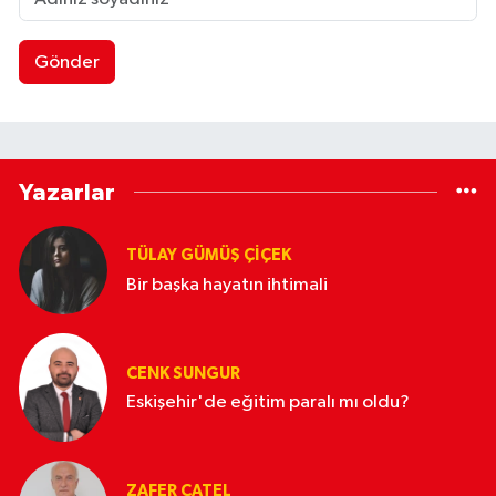
Gönder
Yazarlar
TÜLAY GÜMÜŞ ÇIÇEK
Bir başka hayatın ihtimali
CENK SUNGUR
Eskişehir'de eğitim paralı mı oldu?
ZAFER ÇATEL