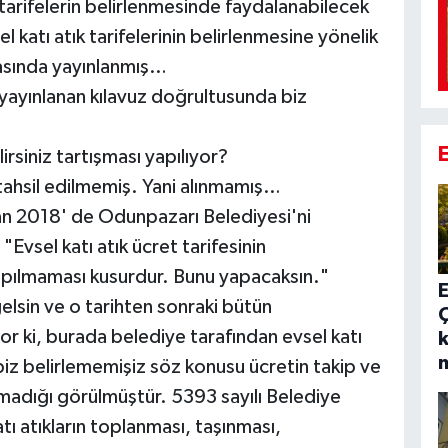
 tarifelerin belirlenmesinde faydalanabilecek
l katı atık tarifelerinin belirlenmesine yönelik
fasında yayınlanmış…
ayınlanan kılavuz doğrultusunda biz
rsiniz tartışması yapılıyor?
tahsil edilmemiş. Yani alınmamış…
an 2018' de Odunpazarı Belediyesi'ni
Evsel katı atık ücret tarifesinin
yapılmaması kusurdur. Bunu yapacaksın."
E
elsin ve o tarihten sonraki bütün
r ki, burada belediye tarafından evsel katı
k
 biz belirlememişiz söz konusu ücretin takip ve
pılmadığı görülmüştür. 5393 sayılı Belediye
ı atıkların toplanması, taşınması,