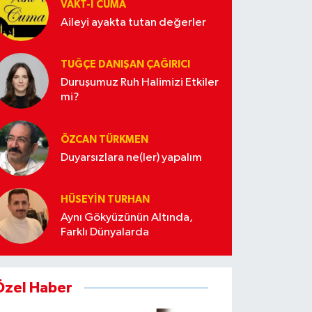
VAKT-I CUMA
Aileyi ayakta tutan değerler
TUĞÇE DANIŞAN ÇAĞIRICI
Duruşumuz Ruh Halimizi Etkiler
mi?
ÖZCAN TÜRKMEN
Duyarsızlara ne(ler) yapalım
HÜSEYIN TURHAN
Aynı Gökyüzünün Altında,
Farklı Dünyalarda
Özel Haber