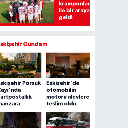
kramponlar
ile bir araya
geldi
Eskişehir Gündem
skişehir Porsuk
Eskişehir'de
Çayı'nda
otomobilin
artpostallık
motoru alevlere
manzara
teslim oldu