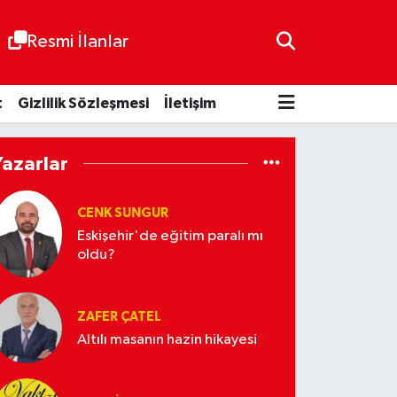
Resmi İlanlar
t
Gizlilik Sözleşmesi
İletişim
Yazarlar
CENK SUNGUR
Eskişehir'de eğitim paralı mı
oldu?
ZAFER ÇATEL
Altılı masanın hazin hikayesi