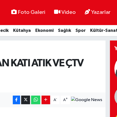
Foto Galeri
Video
Yazarlar
lecik
Kütahya
Ekonomi
Sağlık
Spor
Kültür-Sana
AN KATI ATIK VE ÇTV
-
+
A
A