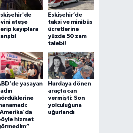
skişehir'de
Eskişehir’de
vini ateşe
taksi ve minibüs
erip kayıplara
ücretlerine
arıştı!
yüzde 50 zam
talebi!
ABD'de yaşayan
Hurdaya dönen
kadın
araçta can
gördüklerine
vermişti: Son
inanamadı:
yolculuğuna
“Amerika'da
uğurlandı
böyle hizmet
görmedim”