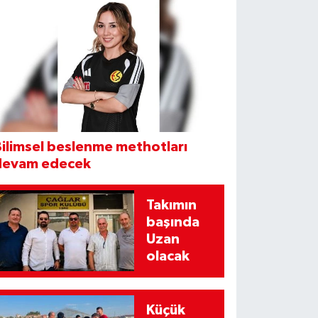
ilimsel beslenme methotları
devam edecek
Takımın
başında
Uzan
olacak
Küçük