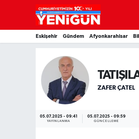
Nöbetçi Eczaneler
Eskişehir
Gündem
Afyonkarahisar
Bi
Hava Durumu
Trafik Durumu
Süper Lig Puan Durumu ve Fikstür
TATIŞIL
Tüm Manşetler
ZAFER ÇATEL
Son Dakika Haberleri
05.07.2025 - 09:41
05.07.2025 - 09:59
Haber Arşivi
YAYINLANMA
GÜNCELLEME