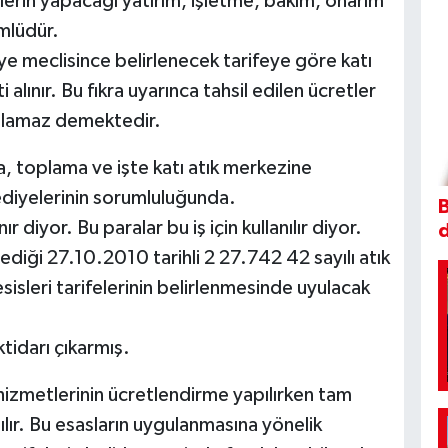
erin yapacağı yatırım, işletme, bakım, onarım
mlüdür.
e meclisince belirlenecek tarifeye göre katı
alınır. Bu fıkra uyarınca tahsil edilen ücretler
lanılamaz demektedir.
, toplama ve işte katı atık merkezine
diyelerinin sorumluluğunda.
B
 diyor. Bu paralar bu iş için kullanılır diyor.
ediği 27.10.2010 tarihli 2 27.742 42 sayılı atık
esisleri tarifelerinin belirlenmesinde uyulacak
tidarı çıkarmış.
hizmetlerinin ücretlendirme yapılırken tam
nılır. Bu esasların uygulanmasına yönelik