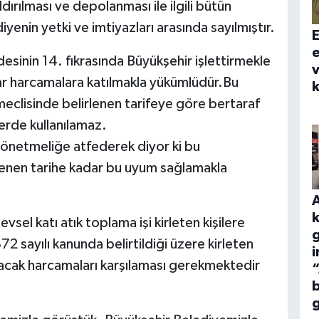
dırılması ve depolanması ile ilgili bütün
enin yetki ve imtiyazları arasında sayılmıştır.
E
e
sinin 14. fıkrasında Büyükşehir işlettirmekle
v
r harcamalara katılmakla yükümlüdür.Bu
k
eclisinde belirlenen tarifeye göre bertaraf
şlerde kullanılamaz.
önetmeliğe atfederek diyor ki bu
enen tarihe kadar bu uyum sağlamakla
sel katı atık toplama işi kirleten kişilere
2 sayılı kanunda belirtildiği üzere kirleten
apılacak harcamaları karşılaması gerekmektedir