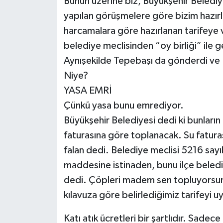
Bunun üzerine biz, Büyükşehir Beledi
yapılan görüşmelere göre bizim hazırlay
harcamalara göre hazırlanan tarifeye v
belediye meclisinden “oy birliği” ile 
Aynışekilde Tepebaşı da gönderdi ve B
Niye?
YASA EMRİ
Çünkü yasa bunu emrediyor.
Büyükşehir Belediyesi dedi ki bunların
faturasına göre toplanacak. Su fatur
falan dedi. Belediye meclisi 5216 sayı
maddesine istinaden, bunu ilçe beledi
dedi. Çöpleri madem sen topluyorsun.
kılavuza göre belirlediğimiz tarifeyi
Katı atık ücretleri bir şartlıdır. Sadece 