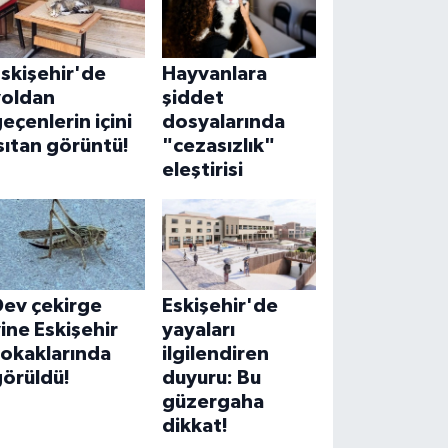
skişehir'de
Hayvanlara
yoldan
şiddet
eçenlerin içini
dosyalarında
sıtan görüntü!
"cezasızlık"
eleştirisi
Dev çekirge
Eskişehir'de
ine Eskişehir
yayaları
sokaklarında
ilgilendiren
görüldü!
duyuru: Bu
güzergaha
dikkat!