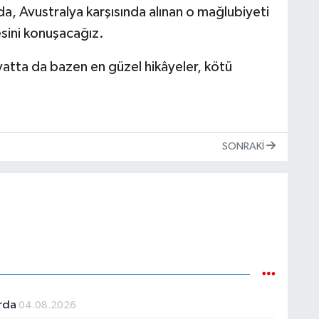
da, Avustralya karşısında alınan o mağlubiyeti
esini konuşacağız.
yatta da bazen en güzel hikâyeler, kötü
SONRAKI
arda
04.08.2026