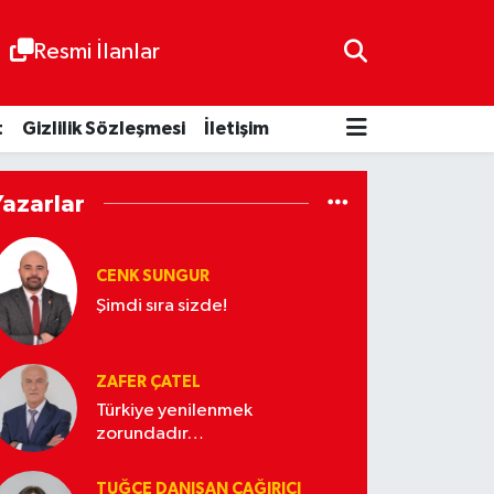
Resmi İlanlar
t
Gizlilik Sözleşmesi
İletişim
Yazarlar
CENK SUNGUR
Şimdi sıra sizde!
ZAFER ÇATEL
Türkiye yenilenmek
zorundadır…
TUĞÇE DANIŞAN ÇAĞIRICI