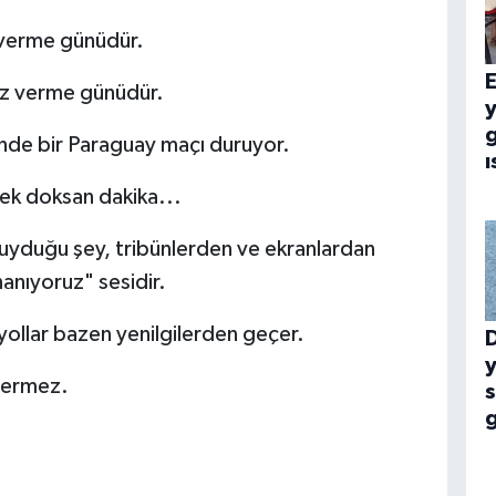
 verme günüdür.
E
z verme günüdür.
g
inde bir Paraguay maçı duruyor.
ı
cek doksan dakika...
duyduğu şey, tribünlerden ve ekranlardan
nanıyoruz" sesidir.
ollar bazen yenilgilerden geçer.
y
vermez.