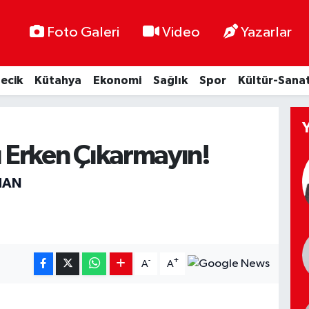
Foto Galeri
Video
Yazarlar
lecik
Kütahya
Ekonomi
Sağlık
Spor
Kültür-Sana
ı Erken Çıkarmayın!
HAN
-
+
A
A