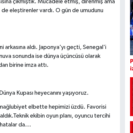
şısına çıkmıştık. Mücadele etmiş, direnmiş ama
n de eleştirenler vardı. O gün de umudunu
ini arkasına aldı. Japonya'yı geçti, Senegal'i
Turnuva sonunda ise dünya üçüncüsü olarak
dan birine imza attı.
i
Dünya Kupası heyecanını yaşıyoruz.
 mağlubiyet elbette hepimizi üzdü. Favorisi
dık.Teknik ekibin oyun planı, oyuncu tercihi
 hatalar da...