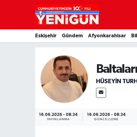
Nöbetçi Eczaneler
Eskişehir
Gündem
Afyonkarahisar
Bi
Hava Durumu
Trafik Durumu
Baltalar
Süper Lig Puan Durumu ve Fikstür
HÜSEYIN TUR
Tüm Manşetler
Son Dakika Haberleri
16.06.2026 - 08:34
16.06.2026 - 08:34
Haber Arşivi
YAYINLANMA
GÜNCELLEME