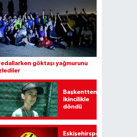
Pedallarken göktaşı yağmurunu
zlediler
Başkentten
ikincilikle
döndü
Eskişehirspor