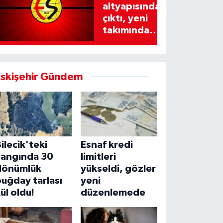
altyapısından
çıktı, yeni
takımında
imzayı attı!
Eskişehir Gündem
ilecik'teki
Esnaf kredi
yangında 30
limitleri
dönümlük
yükseldi, gözler
uğday tarlası
yeni
ül oldu!
düzenlemede