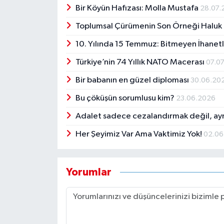
Bir Köyün Hafızası: Molla Mustafa
28.07.
Toplumsal Çürümenin Son Örneği Haluk
10. Yılında 15 Temmuz: Bitmeyen İhanet
Türkiye’nin 74 Yıllık NATO Macerası
07.0
Bir babanın en güzel diploması
30.06.20
Bu çöküşün sorumlusu kim?
23.06.2026
Adalet sadece cezalandırmak değil, ay
Her Şeyimiz Var Ama Vaktimiz Yok!
02.06
Yorumlar