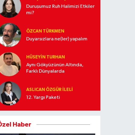
Duruşumuz Ruh Halimizi Etkiler
mi?
ÖZCAN TÜRKMEN
Duyarsızlara ne(ler) yapalım
HÜSEYIN TURHAN
Aynı Gökyüzünün Altında,
Farklı Dünyalarda
ASLICAN ÖZGÜR İLELI
12. Yargı Paketi
Özel Haber