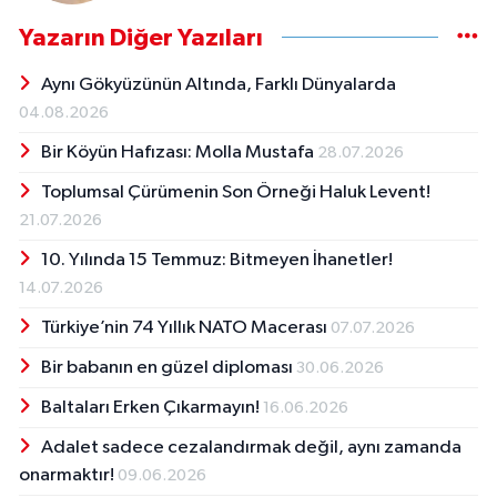
Yazarın Diğer Yazıları
Aynı Gökyüzünün Altında, Farklı Dünyalarda
04.08.2026
Bir Köyün Hafızası: Molla Mustafa
28.07.2026
Toplumsal Çürümenin Son Örneği Haluk Levent!
21.07.2026
10. Yılında 15 Temmuz: Bitmeyen İhanetler!
14.07.2026
Türkiye’nin 74 Yıllık NATO Macerası
07.07.2026
Bir babanın en güzel diploması
30.06.2026
Baltaları Erken Çıkarmayın!
16.06.2026
Adalet sadece cezalandırmak değil, aynı zamanda
onarmaktır!
09.06.2026