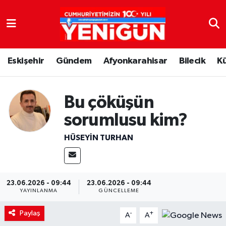
Nöbetçi Eczaneler
Eskişehir
Gündem
Afyonkarahisar
Bilecik
K
Hava Durumu
Trafik Durumu
Bu çöküşün
Süper Lig Puan Durumu ve Fikstür
sorumlusu kim?
HÜSEYIN TURHAN
Tüm Manşetler
Son Dakika Haberleri
23.06.2026 - 09:44
23.06.2026 - 09:44
YAYINLANMA
GÜNCELLEME
Haber Arşivi
Paylaş
-
+
A
A