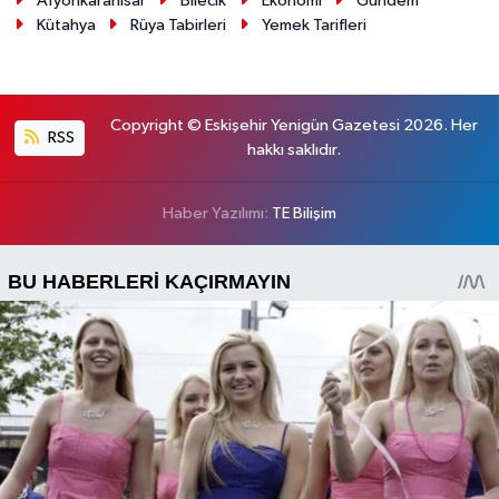
Afyonkarahisar
Bilecik
Ekonomi
Gündem
Kütahya
Rüya Tabirleri
Yemek Tarifleri
Copyright © Eskişehir Yenigün Gazetesi 2026. Her
RSS
hakkı saklıdır.
Haber Yazılımı:
TE Bilişim