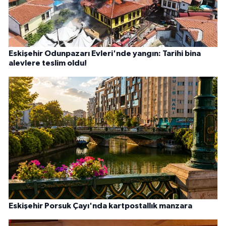
Eskişehir Odunpazarı Evleri'nde yangın: Tarihi bina
alevlere teslim oldu!
Eskişehir Porsuk Çayı'nda kartpostallık manzara