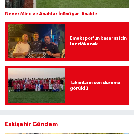
Never Mind ve Anahtar İnönü yarı finalde!
Emekspor’un başarısı için
ter dökecek
Takımların son durumu
görüldü
Eskişehir Gündem