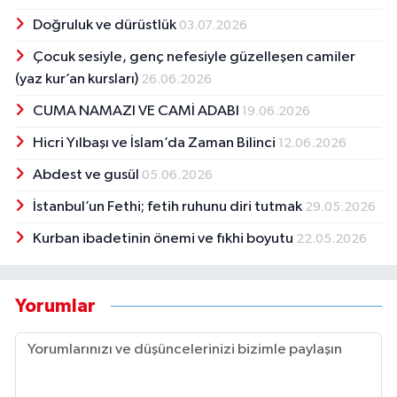
Doğruluk ve dürüstlük
03.07.2026
Çocuk sesiyle, genç nefesiyle güzelleşen camiler
(yaz kur’an kursları)
26.06.2026
CUMA NAMAZI VE CAMİ ADABI
19.06.2026
Hicri Yılbaşı ve İslam’da Zaman Bilinci
12.06.2026
Abdest ve gusül
05.06.2026
İstanbul’un Fethi; fetih ruhunu diri tutmak
29.05.2026
Kurban ibadetinin önemi ve fıkhi boyutu
22.05.2026
Yorumlar