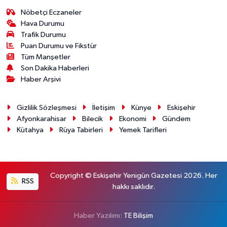
Nöbetçi Eczaneler
Hava Durumu
Trafik Durumu
Puan Durumu ve Fikstür
Tüm Manşetler
Son Dakika Haberleri
Haber Arşivi
Gizlilik Sözleşmesi
İletişim
Künye
Eskişehir
Afyonkarahisar
Bilecik
Ekonomi
Gündem
Kütahya
Rüya Tabirleri
Yemek Tarifleri
Copyright © Eskişehir Yenigün Gazetesi 2026. Her
RSS
hakkı saklıdır.
Haber Yazılımı:
TE Bilişim