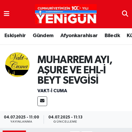
Nöbetçi Eczaneler
Eskişehir
Gündem
Afyonkarahisar
Bilecik
K
Hava Durumu
Trafik Durumu
MUHARREM AYI,
Süper Lig Puan Durumu ve Fikstür
AŞURE VE EHL-İ
BEYT SEVGİSİ
Tüm Manşetler
VAKT-I CUMA
Son Dakika Haberleri
Haber Arşivi
04.07.2025 - 11:00
04.07.2025 - 11:13
YAYINLANMA
GÜNCELLEME