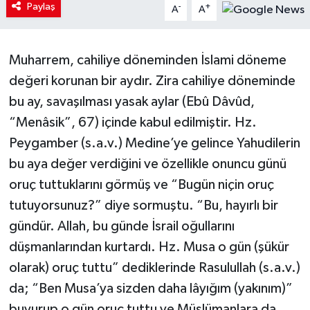
Paylaş
-
+
A
A
Muharrem, cahiliye döneminden İslami döneme
değeri korunan bir aydır. Zira cahiliye döneminde
bu ay, savaşılması yasak aylar (Ebû Dâvûd,
“Menâsik”, 67) içinde kabul edilmiştir. Hz.
Peygamber (s.a.v.) Medine’ye gelince Yahudilerin
bu aya değer verdiğini ve özellikle onuncu günü
oruç tuttuklarını görmüş ve “Bugün niçin oruç
tutuyorsunuz?” diye sormuştu. “Bu, hayırlı bir
gündür. Allah, bu günde İsrail oğullarını
düşmanlarından kurtardı. Hz. Musa o gün (şükür
olarak) oruç tuttu” dediklerinde Rasulullah (s.a.v.)
da; “Ben Musa’ya sizden daha lâyığım (yakınım)”
buyurup o gün oruç tuttu ve Müslümanlara da