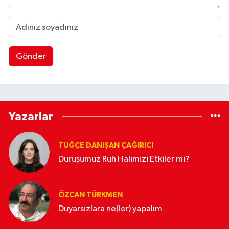
Gönder
Yazarlar
TUĞÇE DANIŞAN ÇAĞIRICI
Duruşumuz Ruh Halimizi Etkiler mi?
ÖZCAN TÜRKMEN
Duyarsızlara ne(ler) yapalım