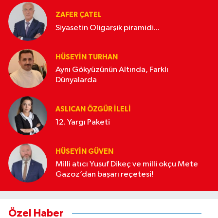
ZAFER ÇATEL
Siyasetin Oligarşik piramidi...
HÜSEYIN TURHAN
Aynı Gökyüzünün Altında, Farklı
Dünyalarda
ASLICAN ÖZGÜR İLELI
12. Yargı Paketi
HÜSEYİN GÜVEN
Milli atıcı Yusuf Dikeç ve milli okçu Mete
Gazoz’dan başarı reçetesi!
Özel Haber