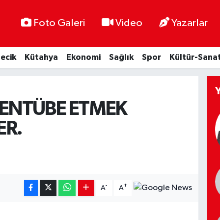
Foto Galeri
Video
Yazarlar
lecik
Kütahya
Ekonomi
Sağlık
Spor
Kültür-Sana
İ ENTÜBE ETMEK
ER.
-
+
A
A