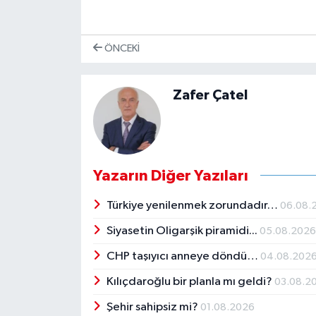
ÖNCEKI
Zafer Çatel
Yazarın Diğer Yazıları
Türkiye yenilenmek zorundadır…
06.08.
Siyasetin Oligarşik piramidi...
05.08.202
CHP taşıyıcı anneye döndü…
04.08.202
Kılıçdaroğlu bir planla mı geldi?
03.08.2
Şehir sahipsiz mi?
01.08.2026