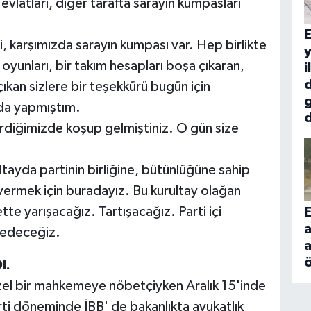
 evlatları, diğer tarafta sarayın kumpasları
E
 karşımızda sarayın kumpası var. Hep birlikte
y
oyunları, bir takım hesapları boşa çıkaran,
i
d
çıkan sizlere bir teşekkürü bugün için
da yapmıştım.
d
irdiğimizde koşup gelmiştiniz. O gün size
ltayda partinin birliğine, bütünlüğüne sahip
ermek için buradayız. Bu kurultay olağan
te yarışacağız. Tartışacağız. Parti içi
E
a
 edeceğiz.
ö
I.
özel bir mahkemeye nöbetçiyken Aralık 15'inde
rti döneminde İBB' de bakanlıkta avukatlık