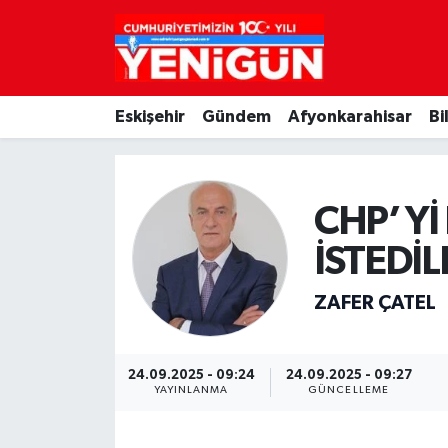
Nöbetçi Eczaneler
Eskişehir
Gündem
Afyonkarahisar
Bi
Hava Durumu
Trafik Durumu
CHP’ Y
Süper Lig Puan Durumu ve Fikstür
İSTEDİL
Tüm Manşetler
ZAFER ÇATEL
Son Dakika Haberleri
24.09.2025 - 09:24
24.09.2025 - 09:27
Haber Arşivi
YAYINLANMA
GÜNCELLEME