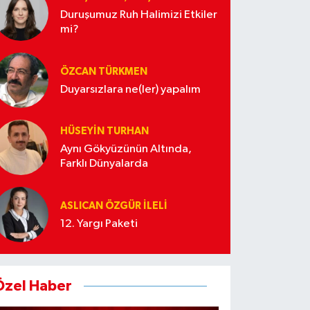
Duruşumuz Ruh Halimizi Etkiler
mi?
ÖZCAN TÜRKMEN
Duyarsızlara ne(ler) yapalım
HÜSEYIN TURHAN
Aynı Gökyüzünün Altında,
Farklı Dünyalarda
ASLICAN ÖZGÜR İLELI
12. Yargı Paketi
Özel Haber