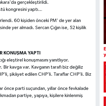
kara'da gerçekleştirildi.
üstü kongresini yaptı…
lirlendi. 60 kişiden önceki PM' de yer alan
inde yer almadı. Sercan Çığın ise, 52 kişilik
E
BİR KONUŞMA YAPTI
y
ı eleştirel konuşmasını yanıtlıyor.
. Bir kavga var. Kavganın tarafı biz değiliz
'li, şikâyet edilen CHP'li. Taraflar CHP'li. Biz
lar önce parti suçundan, yıllar önce fevkalade
kmadan partiye, yapıya, kişilere kinlenmiş