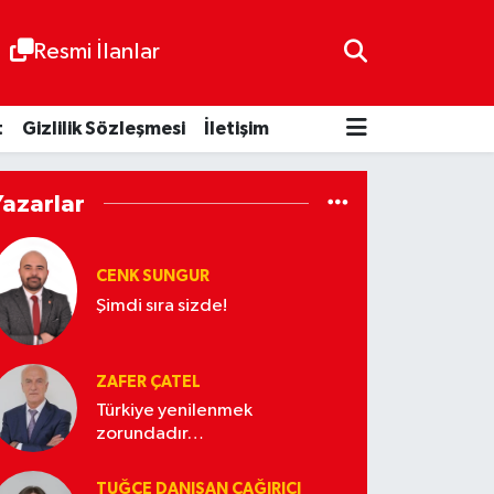
Resmi İlanlar
t
Gizlilik Sözleşmesi
İletişim
Yazarlar
CENK SUNGUR
Şimdi sıra sizde!
ZAFER ÇATEL
Türkiye yenilenmek
zorundadır…
TUĞÇE DANIŞAN ÇAĞIRICI