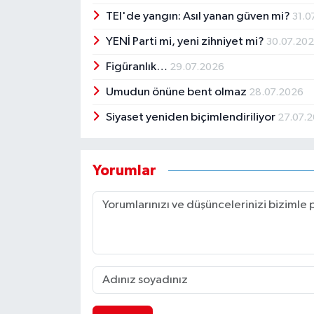
TEI'de yangın: Asıl yanan güven mi?
31.0
YENİ Parti mi, yeni zihniyet mi?
30.07.20
Figüranlık…
29.07.2026
Umudun önüne bent olmaz
28.07.2026
Siyaset yeniden biçimlendiriliyor
27.07.
Yorumlar