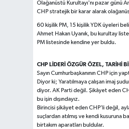
Olağanüstü Kurultayı'nı pazar günü An
CHP stratejik bir karar alarak olağan
60 kişilik PM, 15 kişilik YDK üyeleri be
Ahmet Hakan Uyanık, bu kurultay listes
PM listesinde kendine yer buldu.
CHP LİDERİ ÖZGÜR ÖZEL, TARİHİ 
Sayın Cumhurbaşkanının CHP için yaptığ
Diyor ki; Yaratılmaya çalışan imaj şudur
diyor. AK Parti değil. Şikâyet eden CHP
bu işin dışındayız.
Birincisi şikâyet eden CHP'li değil, ay
suçlardan atılmış ve kendi kusuruna ba
birtakım aparatları buldular.