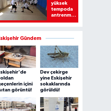
yüksek
tempoda
antrenman
yapıyor
Eskişehir Gündem
skişehir'de
Dev çekirge
yoldan
yine Eskişehir
eçenlerin içini
sokaklarında
sıtan görüntü!
görüldü!