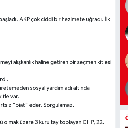
aşladı. AKP çok ciddi bir hezimete uğradı. İlk
yi alışkanlık haline getiren bir seçmen kitlesi
rdı.
üretemeden sosyal yardım adı altında
itle var.
şartsız “biat” eder. Sorgulamaz.
üstü olmak üzere 3 kurultay toplayan CHP, 22.