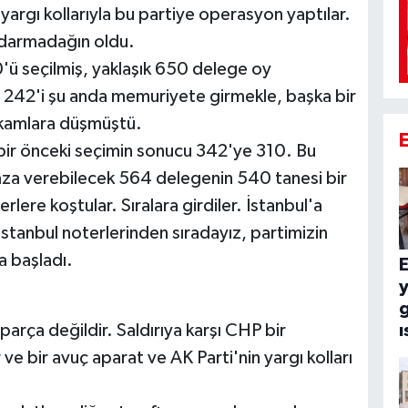
 yargı kollarıyla bu partiye operasyon yaptılar.
 darmadağın oldu.
0'ü seçilmiş, yaklaşık 650 delege oy
 242'i şu anda memuriyete girmekle, başka bir
akamlara düşmüştü.
 bir önceki seçimin sonucu 342'ye 310. Bu
mza verebilecek 564 delegenin 540 tanesi bir
erlere koştular. Sıralara girdiler. İstanbul'a
stanbul noterlerinden sıradayız, partimizin
a başladı.
E
g
ı
 parça değildir. Saldırıya karşı CHP bir
ve bir avuç aparat ve AK Parti'nin yargı kolları