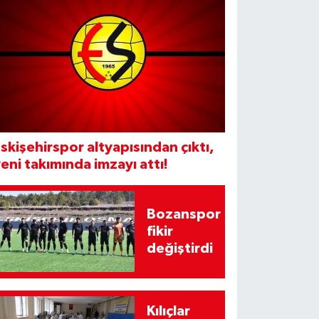
skişehirspor altyapısından çıktı,
eni takımında imzayı attı!
Bozanspor
fikir
değiştirdi
Kılıçlar