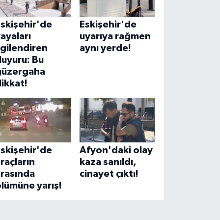
skişehir'de
Eskişehir'de
ayaları
uyarıya rağmen
lgilendiren
aynı yerde!
uyuru: Bu
güzergaha
ikkat!
skişehir'de
Afyon'daki olay
raçların
kaza sanıldı,
arasında
cinayet çıktı!
lümüne yarış!