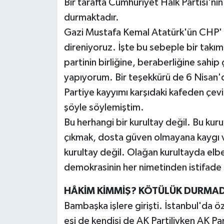
Bir tarafta Cumhuriyet Halk Partisi'nin
durmaktadır.
Gazi Mustafa Kemal Atatürk'ün CHP' i,
direniyoruz. İşte bu sebeple bir takım 
partinin birliğine, beraberliğine sahip 
yapıyorum. Bir teşekkürü de 6 Nisan'
Partiye kayyımı karşıdaki kafeden çev
şöyle söylemiştim.
Bu herhangi bir kurultay değil. Bu kuru
çıkmak, dosta güven olmayana kaygı v
kurultay değil. Olağan kurultayda elbet
demokrasinin her nimetinden istifade
HÂKİM KİMMİŞ? KÖTÜLÜK DURMAD
Bambaşka işlere girişti. İstanbul'da 
eşi de kendisi de AK Partiliyken AK Pa