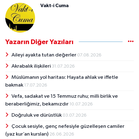
Vakt-i Cuma
Yazarın Diğer Yazıları
Aileyi ayakta tutan değerler
07.08.2026
Akrabalık ilişkileri
31.07.2026
Müslümanın yol haritası: Hayata ahlak ve iffetle
bakmak
17.07.2026
Vefa, sadakat ve 15 Temmuz ruhu; milli birlik ve
beraberliğimiz, bekamızdır
10.07.2026
Doğruluk ve dürüstlük
03.07.2026
Çocuk sesiyle, genç nefesiyle güzelleşen camiler
(yaz kur’an kursları)
26.06.2026