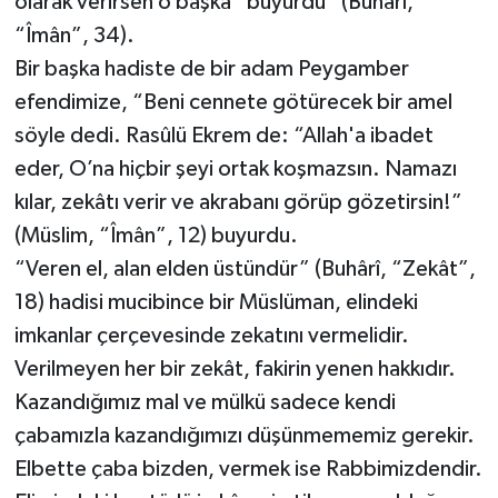
olarak verirsen o başka” buyurdu” (Buhârî,
“Îmân”, 34).
Bir başka hadiste de bir adam Peygamber
efendimize, “Beni cennete götürecek bir amel
söyle dedi. Rasûlü Ekrem de: “Allah'a ibadet
eder, O’na hiçbir şeyi ortak koşmazsın. Namazı
kılar, zekâtı verir ve akrabanı görüp gözetirsin!”
(Müslim, “Îmân”, 12) buyurdu.
“Veren el, alan elden üstündür” (Buhârî, “Zekât”,
18) hadisi mucibince bir Müslüman, elindeki
imkanlar çerçevesinde zekatını vermelidir.
Verilmeyen her bir zekât, fakirin yenen hakkıdır.
Kazandığımız mal ve mülkü sadece kendi
çabamızla kazandığımızı düşünmememiz gerekir.
Elbette çaba bizden, vermek ise Rabbimizdendir.