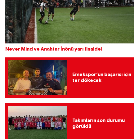
Never Mind ve Anahtar İnönü yarı finalde!
Emekspor’un başarısı için
ter dökecek
Takımların son durumu
görüldü