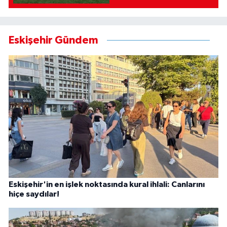
Eskişehir Gündem
Eskişehir'in en işlek noktasında kural ihlali: Canlarını
hiçe saydılar!