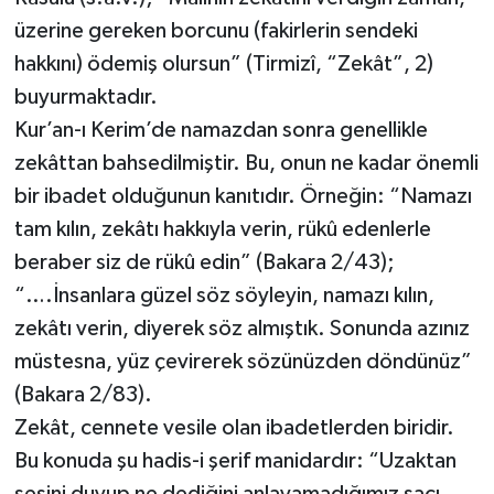
üzerine gereken borcunu (fakirlerin sendeki
hakkını) ödemiş olursun” (Tirmizî, “Zekât”, 2)
buyurmaktadır.
Kur’an-ı Kerim’de namazdan sonra genellikle
zekâttan bahsedilmiştir. Bu, onun ne kadar önemli
bir ibadet olduğunun kanıtıdır. Örneğin: “Namazı
tam kılın, zekâtı hakkıyla verin, rükû edenlerle
beraber siz de rükû edin” (Bakara 2/43);
“….İnsanlara güzel söz söyleyin, namazı kılın,
zekâtı verin, diyerek söz almıştık. Sonunda azınız
müstesna, yüz çevirerek sözünüzden döndünüz”
(Bakara 2/83).
Zekât, cennete vesile olan ibadetlerden biridir.
Bu konuda şu hadis-i şerif manidardır: “Uzaktan
sesini duyup ne dediğini anlayamadığımız saçı