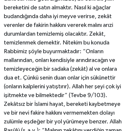
bereketini de satın almaktır. Nasıl ki ağaçlar
budandığında daha iyi meyve verirse, zekât
verenler de fakirin hakkını vererek malını arızi
durumlardan temizlemiş olacaktır. Zekât,
temizlenmek demektir. Nitekim bu konuda
Rabbimiz şöyle buyurmaktadır: “Onların
mallarından, onları kendisiyle arındıracağın ve
temizleyeceğin bir sadaka (zekât) al ve onlara
dua et. Çünkü senin duan onlar için sükûnettir
(onların kalplerini yatıştırır). Allah her şeyi çok iyi
işitmekte ve bilmektedir” (Tevbe 9/103).
Zekâtsız bir İslami hayat, bereketi kaybetmeye
ve bir nevi fakire hakkını vermemekten dolayı
zulümle eşdeğer bir yol yürümeye benzer. Allah
Rasûlü (s.a.v.); “Malının zekâtını verdiğin zaman,