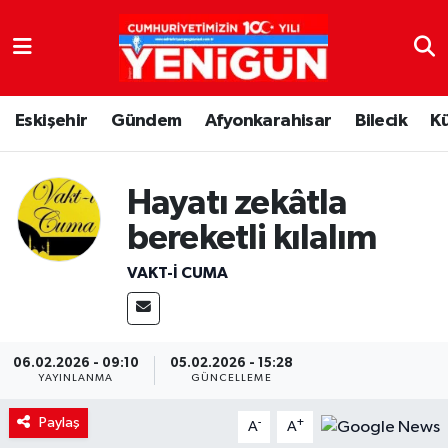
Nöbetçi Eczaneler
Eskişehir
Gündem
Afyonkarahisar
Bilecik
K
Hava Durumu
Trafik Durumu
Hayatı zekâtla
Süper Lig Puan Durumu ve Fikstür
bereketli kılalım
VAKT-I CUMA
Tüm Manşetler
Son Dakika Haberleri
06.02.2026 - 09:10
05.02.2026 - 15:28
YAYINLANMA
GÜNCELLEME
Haber Arşivi
Paylaş
-
+
A
A