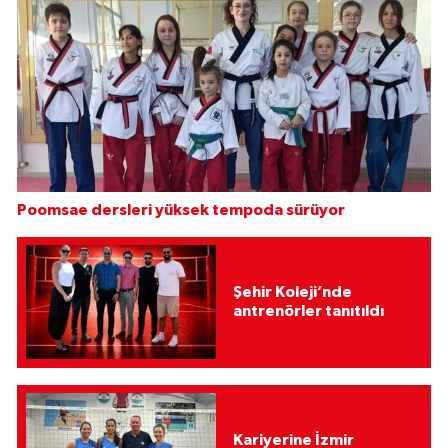
Poomsae dersleri yüksek tempoda sürüyor
Şehir Koleji’nde
antrenörler tanıtıldı
Kariyerine İzmir