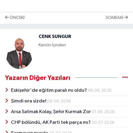
ÖNCEKI
SONRAKI
CENK SUNGUR
Kentin İçinden
Yazarın Diğer Yazıları
Eskişehir'de eğitim paralı mı oldu?
08.08.2026
Şimdi sıra sizde!
06.08.2026
Arsa Satmak Kolay, Şehir Kurmak Zor
01.08.2026
CHP bölündü, AK Parti tek parça mı?
30.07.2026