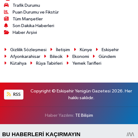
Trafik Durumu
Puan Durumu ve Fikstür
Tüm Manşetler
Son Dakika Haberleri
Haber Arşivi
Gizlilik Sözleşmesi
İletişim
Künye
Eskişehir
Afyonkarahisar
Bilecik
Ekonomi
Gündem
Kütahya
Rüya Tabirleri
Yemek Tarifleri
Copyright © Eskişehir Yenigün Gazetesi 2026. Her
RSS
hakkı saklıdır.
Haber Yazılımı:
TE Bilişim