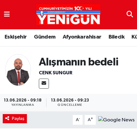
Nöbetçi Eczaneler
Eskişehir
Gündem
Afyonkarahisar
Bilecik
K
Hava Durumu
Trafik Durumu
Alışmanın bedeli
Süper Lig Puan Durumu ve Fikstür
CENK SUNGUR
Tüm Manşetler
13.06.2026 - 09:18
13.06.2026 - 09:23
Son Dakika Haberleri
YAYINLANMA
GÜNCELLEME
Haber Arşivi
Paylaş
-
+
A
A