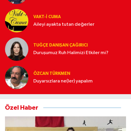
VAKT-I CUMA
Aileyi ayakta tutan değerler
TUĞÇE DANIŞAN ÇAĞIRICI
Duruşumuz Ruh Halimizi Etkiler mi?
ÖZCAN TÜRKMEN
Duyarsızlara ne(ler) yapalım
Özel Haber