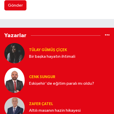
Gönder
Yazarlar
TÜLAY GÜMÜŞ ÇIÇEK
Bir başka hayatın ihtimali
CENK SUNGUR
Eskişehir'de eğitim paralı mı oldu?
ZAFER ÇATEL
Altılı masanın hazin hikayesi