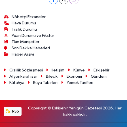
Nöbetçi Eczaneler
Hava Durumu
Trafik Durumu
Puan Durumu ve Fikstür
Tüm Manşetler
Son Dakika Haberleri
Haber Arşivi
Gizlilik Sözleşmesi
İletişim
Künye
Eskişehir
Afyonkarahisar
Bilecik
Ekonomi
Gündem
Kütahya
Rüya Tabirleri
Yemek Tarifleri
Copyright © Eskişehir Yenigün Gazetesi 2026. Her
RSS
hakkı saklıdır.