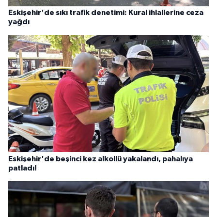
Eskişehir'de sıkı trafik denetimi: Kural ihlallerine ceza
yağdı
Eskişehir'de beşinci kez alkollü yakalandı, pahalıya
patladı!