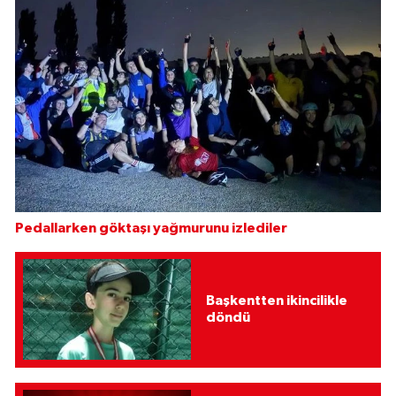
Pedallarken göktaşı yağmurunu izlediler
Başkentten ikincilikle
döndü