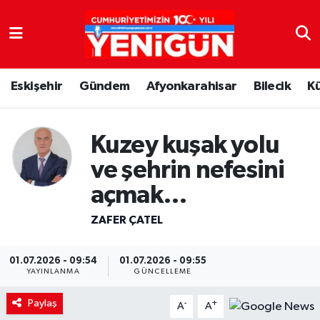
Nöbetçi Eczaneler
Eskişehir
Gündem
Afyonkarahisar
Bilecik
K
Hava Durumu
Trafik Durumu
Kuzey kuşak yolu
Süper Lig Puan Durumu ve Fikstür
ve şehrin nefesini
açmak…
Tüm Manşetler
ZAFER ÇATEL
Son Dakika Haberleri
01.07.2026 - 09:54
01.07.2026 - 09:55
Haber Arşivi
YAYINLANMA
GÜNCELLEME
Paylaş
-
+
A
A