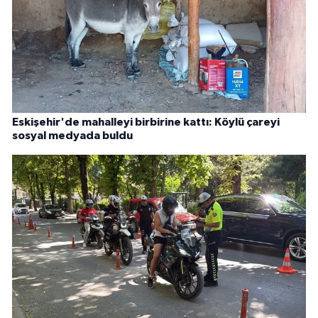
Eskişehir'de mahalleyi birbirine kattı: Köylü çareyi
sosyal medyada buldu