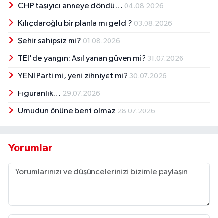
CHP taşıyıcı anneye döndü…
04.08.2026
Kılıçdaroğlu bir planla mı geldi?
03.08.2026
Şehir sahipsiz mi?
01.08.2026
TEI'de yangın: Asıl yanan güven mi?
31.07.2026
YENİ Parti mi, yeni zihniyet mi?
30.07.2026
Figüranlık…
29.07.2026
Umudun önüne bent olmaz
28.07.2026
Yorumlar