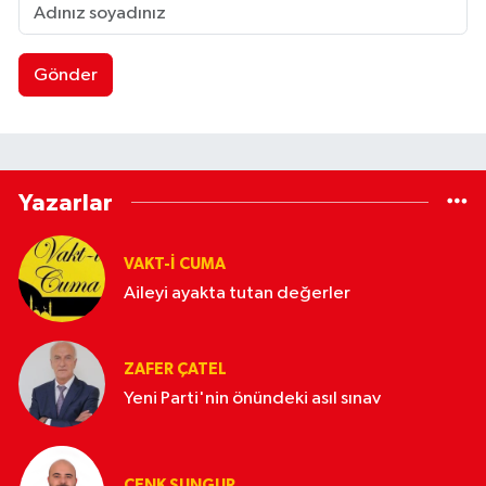
Gönder
Yazarlar
VAKT-I CUMA
Aileyi ayakta tutan değerler
ZAFER ÇATEL
Yeni Parti'nin önündeki asıl sınav
CENK SUNGUR