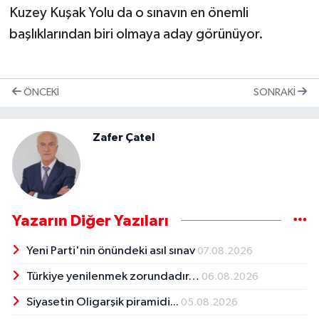
Kuzey Kuşak Yolu da o sınavın en önemli
başlıklarından biri olmaya aday görünüyor.
ÖNCEKI
SONRAKI
Zafer Çatel
Yazarın Diğer Yazıları
Yeni Parti'nin önündeki asıl sınav
07.08.2026
Türkiye yenilenmek zorundadır…
06.08.2026
Siyasetin Oligarşik piramidi...
05.08.2026